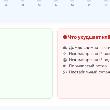
Я
Ф
М
А
М
И
И
Что ухудшает кл
Дождь снижает акт
Некомфортная t° во
Некомфортная t° во
Порывистый ветер
Нестабильный суточ