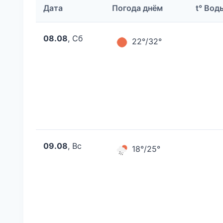
Дата
Погода днём
t° Вод
08.08
, Сб
22°/32°
09.08
, Вс
18°/25°