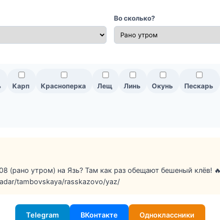
Во сколько?
ь
Карп
Красноперка
Лещ
Линь
Окунь
Пескарь
08 (рано утром) на Язь? Там как раз обещают бешеный клёв! 
u/radar/tambovskaya/rasskazovo/yaz/
Telegram
ВКонтакте
Одноклассники