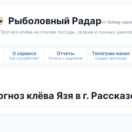
Рыболовный Радар
от
fishing-repor
Прогноз клёва на основе погоды, сезона и лунных цикло
О сервисе
Отчеты
Телеграм-канал
Как это работает
Отчеты с водоемов
Сводка прогнозов
гноз клёва Язя в г. Расска