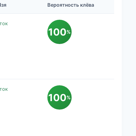
Язя
Вероятность клёва
ток
100
%
ток
100
%