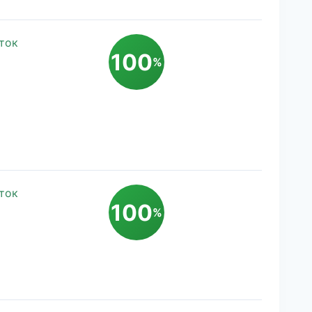
ток
100
%
ток
100
%