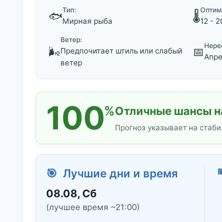
Тип:
Оптим
🐟
🌡️
Мирная рыба
12 - 2
Ветер:
Нере
🌬️
📅
Предпочитает штиль или слабый
Апре
ветер
100
%
Отличные шансы на
Прогноз указывает на стаби

🎯 Лучшие дни и время
08.08, Сб
(лучшее время ~21:00)