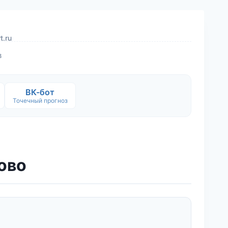
t.ru
в
ВК-бот
Точечный прогноз
зово