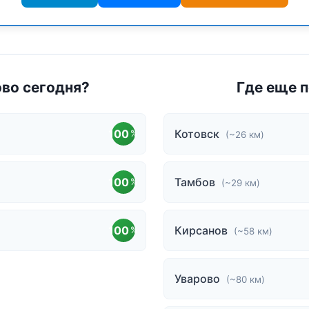
ово сегодня?
Где еще 
100
Котовск
%
(~26 км)
100
Тамбов
%
(~29 км)
100
Кирсанов
%
(~58 км)
Уварово
(~80 км)