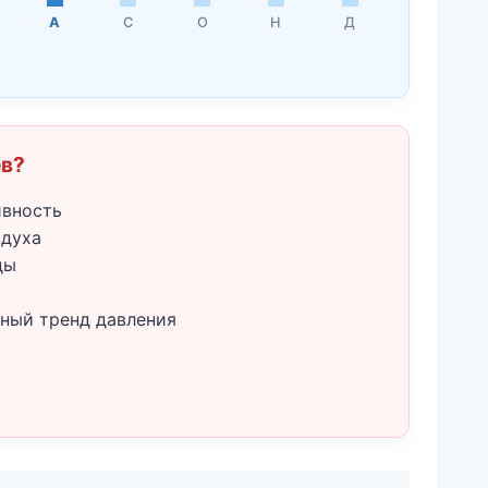
А
С
О
Н
Д
ёв?
ивность
здуха
ды
ный тренд давления