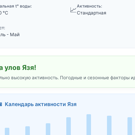
альная t° воды:
Активность:
📈
0 °C
Стандартная
ст:
ль - Май
 улов Язя!
льно высокую активность. Погодные и сезонные факторы и
 Календарь активности Язя