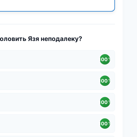
половить Язя неподалеку?
100
%
100
%
100
%
100
%