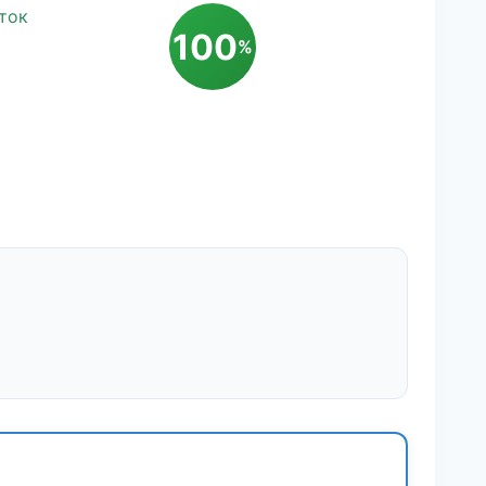
ток
100
%