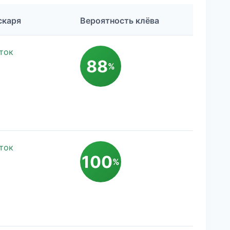
скаря
Вероятность клёва
ток
88
%
ток
100
%