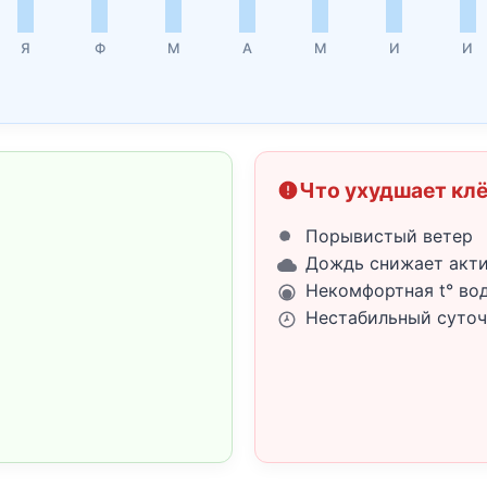
Я
Ф
М
А
М
И
И
Что ухудшает кл
Порывистый ветер
Дождь снижает акт
Некомфортная t° во
Нестабильный суточ