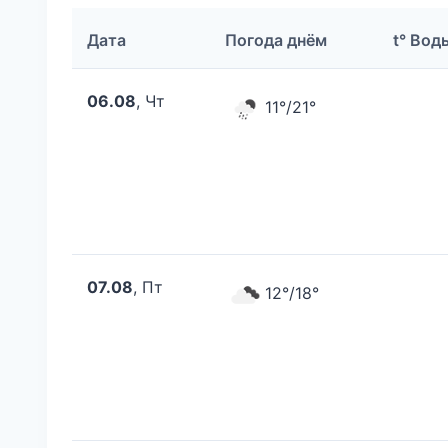
Дата
Погода днём
t° Вод
06.08
, Чт
11°/21°
07.08
, Пт
12°/18°