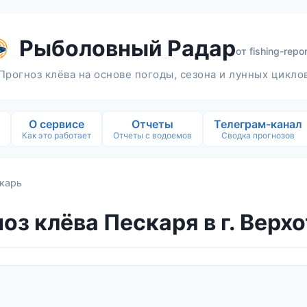
Рыболовный Радар
от
fishing-repor
Прогноз клёва на основе погоды, сезона и лунных цикло
О сервисе
Отчеты
Телеграм-канал
Как это работает
Отчеты с водоемов
Сводка прогнозов
карь
оз клёва Пескаря в г. Верх