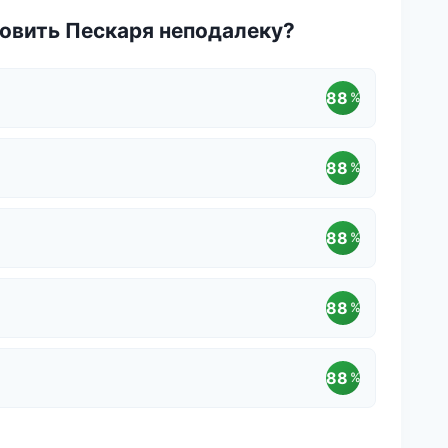
овить Пескаря неподалеку?
88
%
88
%
88
%
88
%
88
%