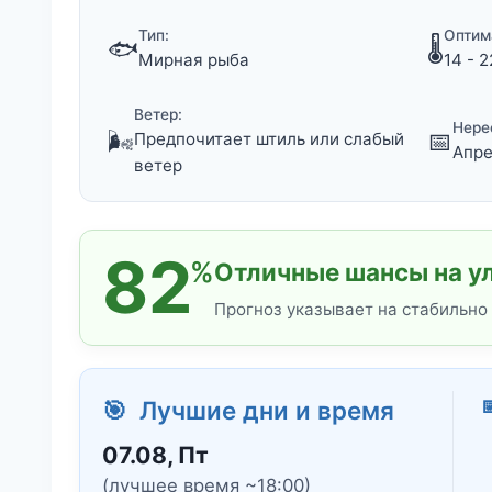
Тип:
Оптим
🐟
🌡️
Мирная рыба
14 - 2
Ветер:
Нере
🌬️
📅
Предпочитает штиль или слабый
Апре
ветер
82
%
Отличные шансы на ул
Прогноз указывает на стабильно

🎯 Лучшие дни и время
07.08, Пт
(лучшее время ~18:00)