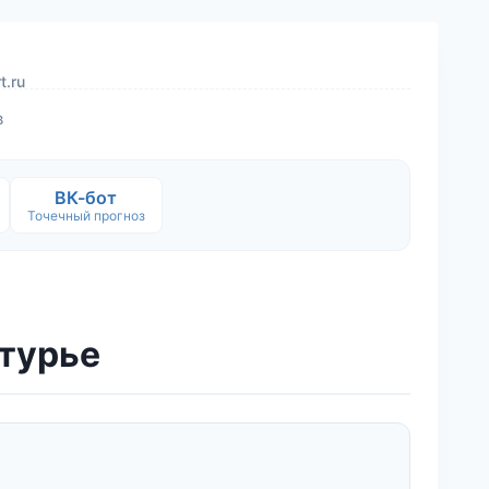
t.ru
в
ВК-бот
Точечный прогноз
отурье