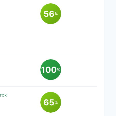
56
%
100
%
ток
65
%