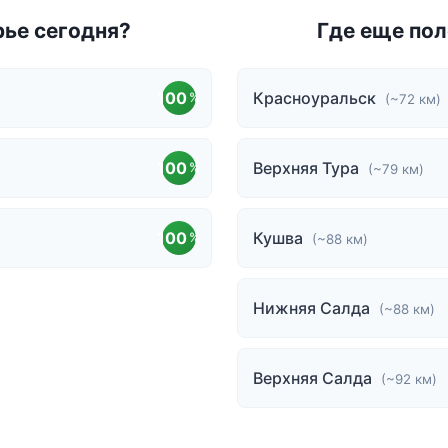
рье сегодня?
Где еще пол
100
Красноуральск
%
(~72 км)
100
Верхняя Тура
%
(~79 км)
100
Кушва
%
(~88 км)
Нижняя Салда
(~88 км)
Верхняя Салда
(~92 км)