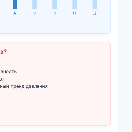
А
С
О
Н
Д
ёв?
ивность
ды
ный тренд давления