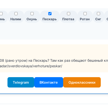
инь
Налим
Окунь
Пескарь
Плотва
Ротан
Сиг
08 (рано утром) на Пескарь? Там как раз обещают бешеный клё
radar/sverdlovskaya/verhoture/peskar/
Telegram
ВКонтакте
Одноклассники