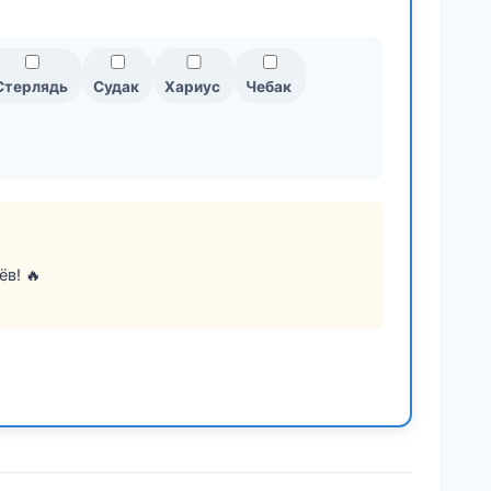
Стерлядь
Судак
Хариус
Чебак
в! 🔥