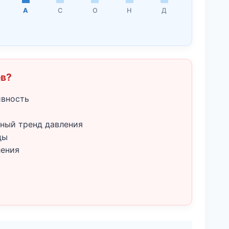
А
С
О
Н
Д
ёв?
ивность
ный тренд давления
ды
ления