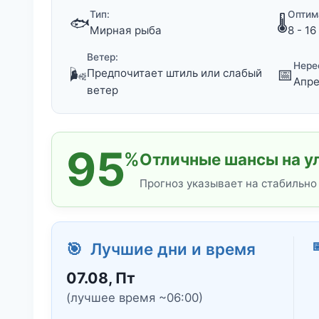
Тип:
Оптим
🐟
🌡️
Мирная рыба
8 - 16
Ветер:
Нере
🌬️
📅
Предпочитает штиль или слабый
Апре
ветер
95
%
Отличные шансы на ул
Прогноз указывает на стабильно

🎯 Лучшие дни и время
07.08, Пт
(лучшее время ~06:00)