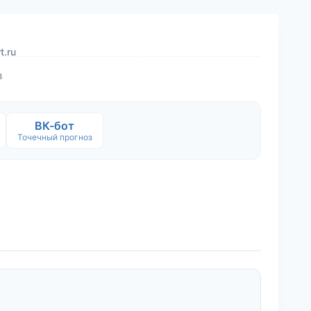
t.ru
в
ВК-бот
Точечный прогноз