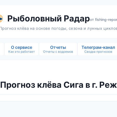
Рыболовный Радар
от
fishing-repor
Прогноз клёва на основе погоды, сезона и лунных цикло
О сервисе
Отчеты
Телеграм-канал
Как это работает
Отчеты с водоемов
Сводка прогнозов
Прогноз клёва Сига в г. Реж