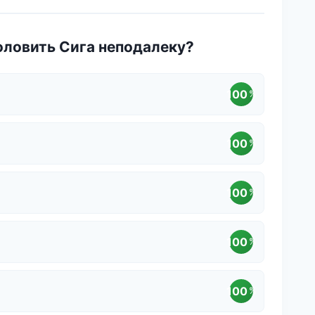
оловить Сига неподалеку?
100
%
100
%
100
%
100
%
100
%