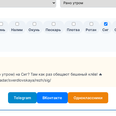
инь
Налим
Окунь
Пескарь
Плотва
Ротан
Сиг
о утром) на Сиг? Там как раз обещают бешеный клёв! 🔥
radar/sverdlovskaya/rezh/sig/
Telegram
ВКонтакте
Одноклассники