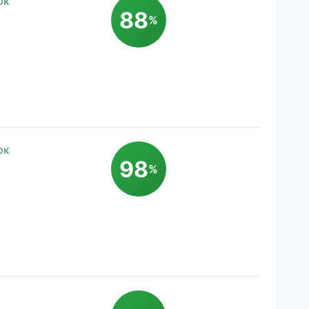
ок
88
%
ок
98
%