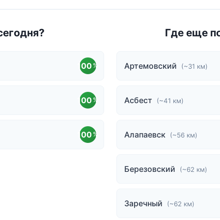
 сегодня?
Где еще п
100
Артемовский
%
(~31 км)
100
Асбест
%
(~41 км)
100
Алапаевск
%
(~56 км)
Березовский
(~62 км)
Заречный
(~62 км)