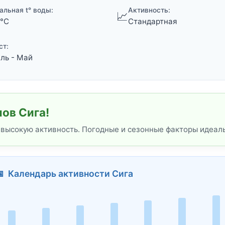
альная t° воды:
Активность:
📈
 °C
Стандартная
ст:
ль - Май
ов Сига!
 высокую активность. Погодные и сезонные факторы идеал
 Календарь активности Сига