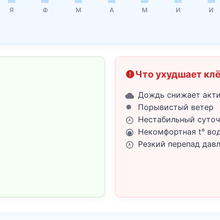
Я
Ф
М
А
М
И
И
Что ухудшает кл
Дождь снижает акт
Порывистый ветер
Нестабильный суточ
Некомфортная t° во
Резкий перепад дав