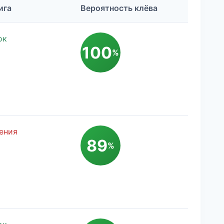
ига
Вероятность клёва
ок
100
%
ения
89
%