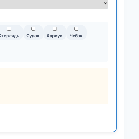
Стерлядь
Судак
Хариус
Чебак