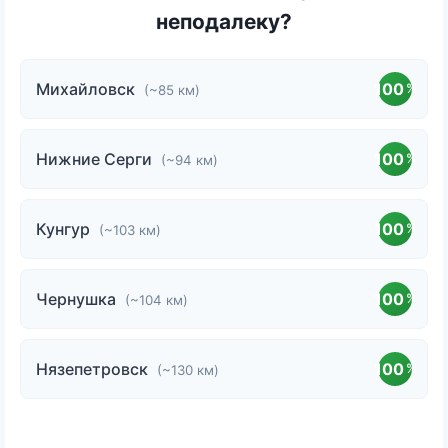
неподалеку?
Михайловск
100
%
(~85 км)
Нижние Серги
100
%
(~94 км)
Кунгур
100
%
(~103 км)
Чернушка
100
%
(~104 км)
Нязепетровск
100
%
(~130 км)