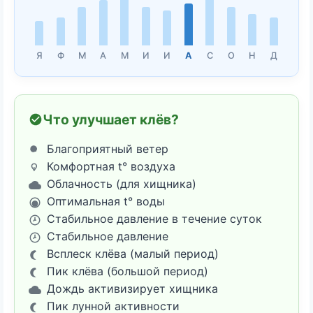
Я
Ф
М
А
М
И
И
А
С
О
Н
Д
Что улучшает клёв?
Благоприятный ветер
Комфортная t° воздуха
Облачность (для хищника)
Оптимальная t° воды
Стабильное давление в течение суток
Стабильное давление
Всплеск клёва (малый период)
Пик клёва (большой период)
Дождь активизирует хищника
Пик лунной активности