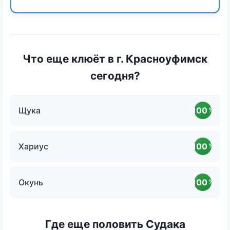
Что еще клюёт в г. Красноуфимск
сегодня?
Щука
100
%
Хариус
100
%
Окунь
100
%
Где еще половить Судака