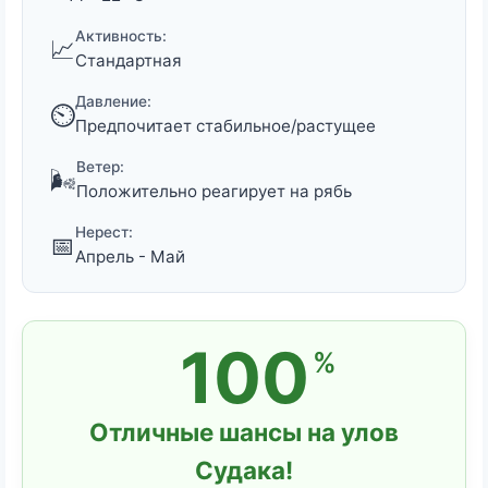
Активность:
📈
Стандартная
Давление:
⏲️
Предпочитает стабильное/растущее
Ветер:
🌬️
Положительно реагирует на рябь
Нерест:
📅
Апрель - Май
100
%
Отличные шансы на улов
Судака!