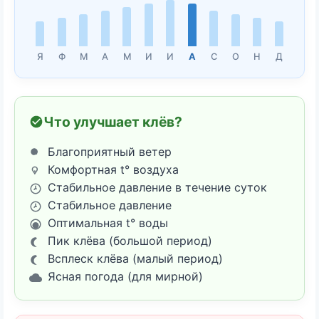
Я
Ф
М
А
М
И
И
А
С
О
Н
Д
Что улучшает клёв?
Благоприятный ветер
Комфортная t° воздуха
Стабильное давление в течение суток
Стабильное давление
Оптимальная t° воды
Пик клёва (большой период)
Всплеск клёва (малый период)
Ясная погода (для мирной)