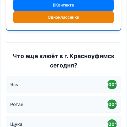
ВКонтакте
Одноклассники
Что еще клюёт в г. Красноуфимск
сегодня?
Язь
100
%
Ротан
100
%
Щука
100
%