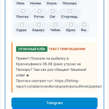
Линь
Налим
Окунь
Пескарь
Плотва
Ротан
Сиг
Стерлядь
Судак
Хариус
Чебак
Щука
Язь
ОТЛИЧНЫЙ КЛЁВ
ТЕКСТ ПРИГЛАШЕНИЯ:
Привет! Поехали на рыбалку в
Красноуфимск 06.08 (рано утром) на
Пескарь? Там как раз обещают бешеный
клёв! 🔥
Прогноз смотрел тут: https://fishing-
report.ru/radar/sverdlovskaya/krasnoufimsk/peskar/
Telegram