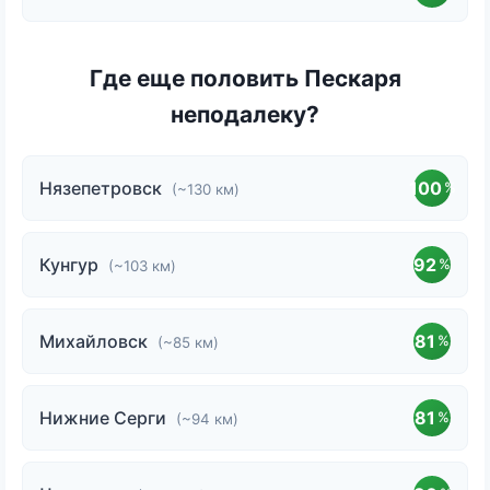
Где еще половить Пескаря
неподалеку?
Нязепетровск
100
%
(~130 км)
Кунгур
92
%
(~103 км)
Михайловск
81
%
(~85 км)
Нижние Серги
81
%
(~94 км)