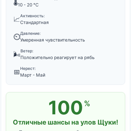
🌡️
10 - 20 °C
Активность:
📈
Стандартная
Давление:
⏲️
Умеренная чувствительность
Ветер:
🌬️
Положительно реагирует на рябь
Нерест:
📅
Март - Май
100
%
Отличные шансы на улов Щуки!