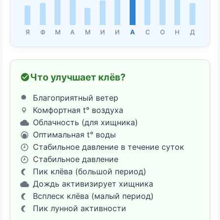
Я
Ф
М
А
М
И
И
А
С
О
Н
Д
Что улучшает клёв?
Благоприятный ветер
Комфортная t° воздуха
Облачность (для хищника)
Оптимальная t° воды
Стабильное давление в течение суток
Стабильное давление
Пик клёва (большой период)
Дождь активизирует хищника
Всплеск клёва (малый период)
Пик лунной активности