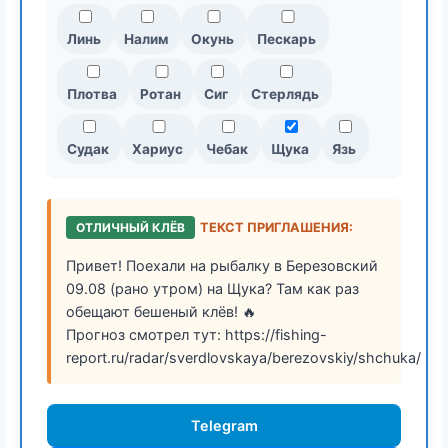
Линь
Налим
Окунь
Пескарь
Плотва
Ротан
Сиг
Стерлядь
Судак
Хариус
Чебак
Щука
Язь
ОТЛИЧНЫЙ КЛЁВ
ТЕКСТ ПРИГЛАШЕНИЯ:
Привет! Поехали на рыбалку в Березовский
09.08 (рано утром) на Щука? Там как раз
обещают бешеный клёв! 🔥
Прогноз смотрел тут: https://fishing-
report.ru/radar/sverdlovskaya/berezovskiy/shchuka/
Telegram