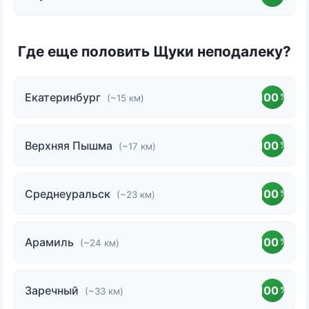
Где еще половить Щуки неподалеку?
Екатеринбург
100
%
(~15 км)
Верхняя Пышма
100
%
(~17 км)
Среднеуральск
100
%
(~23 км)
Арамиль
100
%
(~24 км)
Заречный
100
%
(~33 км)