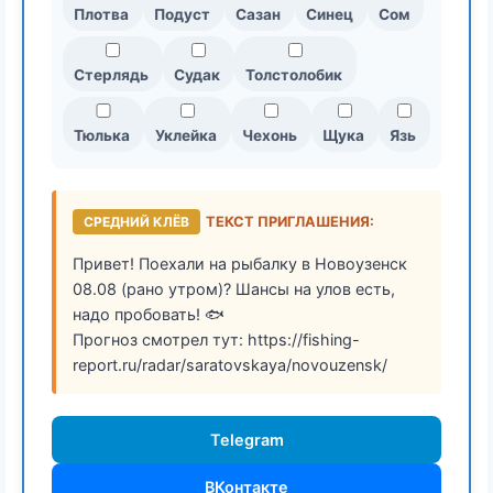
Плотва
Подуст
Сазан
Синец
Сом
Стерлядь
Судак
Толстолобик
Тюлька
Уклейка
Чехонь
Щука
Язь
СРЕДНИЙ КЛЁВ
ТЕКСТ ПРИГЛАШЕНИЯ:
Привет! Поехали на рыбалку в Новоузенск
08.08 (рано утром)? Шансы на улов есть,
надо пробовать! 🐟
Прогноз смотрел тут: https://fishing-
report.ru/radar/saratovskaya/novouzensk/
Telegram
ВКонтакте