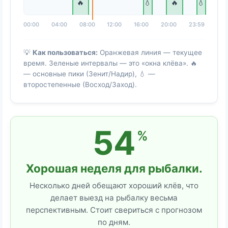
🔥
💧
🔥
💧
00:00
04:00
08:00
12:00
16:00
20:00
23:59
💡
Как пользоваться:
Оранжевая линия — текущее
время. Зеленые интервалы — это «окна клёва». 🔥
— основные пики (Зенит/Надир), 💧 —
второстепенные (Восход/Заход).
54
%
Хорошая неделя для рыбалки.
Несколько дней обещают хороший клёв, что
делает выезд на рыбалку весьма
перспективным. Стоит свериться с прогнозом
по дням.