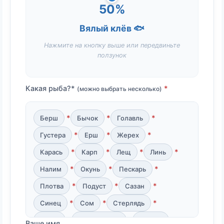
50%
Вялый клёв 🐟
Нажмите на кнопку выше или передвиньте
ползунок
Какая рыба?*
(можно выбрать несколько)
Берш
Бычок
Голавль
Густера
Ерш
Жерех
Карась
Карп
Лещ
Линь
Налим
Окунь
Пескарь
Плотва
Подуст
Сазан
Синец
Сом
Стерлядь
Судак
Толстолобик
Тюлька
Ваше имя