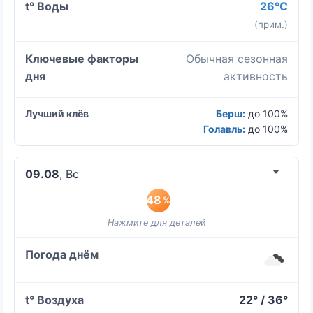
26°C
(прим.)
Обычная сезонная
активность
Берш:
до 100%
Голавль:
до 100%
09.08
, Вс
48
%
22° / 36°