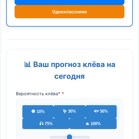
Одноклассники
📊 Ваш прогноз клёва на
сегодня
Вероятность клёва*
🪱 30%
🐟 50%
🛑 10%
🎣 75%
🔥 100%