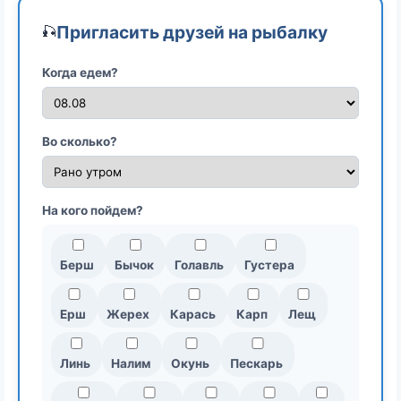
Пригласить друзей на рыбалку
🎣
Когда едем?
Во сколько?
На кого пойдем?
Берш
Бычок
Голавль
Густера
Ерш
Жерех
Карась
Карп
Лещ
Линь
Налим
Окунь
Пескарь