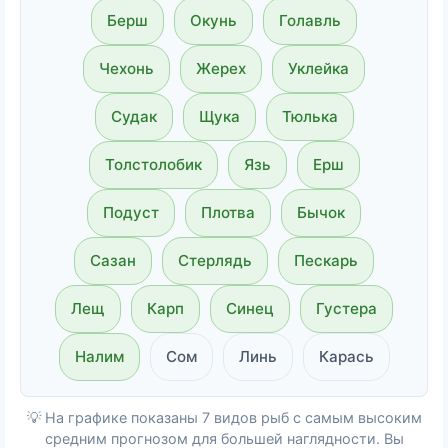
Берш
Окунь
Голавль
Чехонь
Жерех
Уклейка
Судак
Щука
Тюлька
Толстолобик
Язь
Ерш
Подуст
Плотва
Бычок
Сазан
Стерлядь
Пескарь
Лещ
Карп
Синец
Густера
Налим
Сом
Линь
Карась
💡 На графике показаны 7 видов рыб с самым высоким
средним прогнозом для большей наглядности. Вы