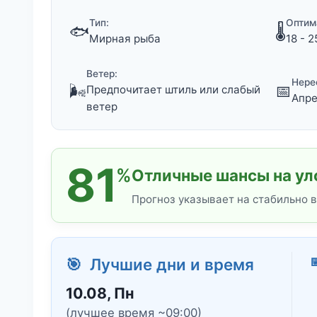
Тип:
Оптим
🐟
🌡️
Мирная рыба
18 - 2
Ветер:
Нере
🌬️
📅
Предпочитает штиль или слабый
Апре
ветер
81
%
Отличные шансы на ул
Прогноз указывает на стабильно 
🎯 Лучшие дни и время
10.08, Пн
(лучшее время ~09:00)