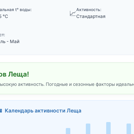
альная t° воды:
Активность:
📈
5 °C
Стандартная
ст:
ль - Май
ов Леща!
высокую активность. Погодные и сезонные факторы идеаль
📅 Календарь активности Леща