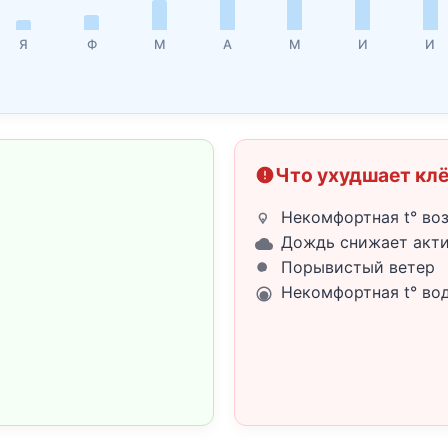
Я
Ф
М
А
М
И
И
Что ухудшает кл
Некомфортная t° во
Дождь снижает акт
Порывистый ветер
Некомфортная t° во