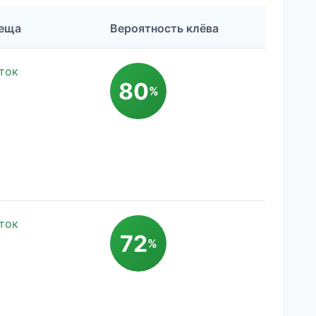
Леща
Вероятность клёва
ток
80
%
ток
72
%