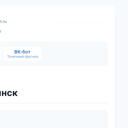
t.ru
в
ВК-бот
Точечный прогноз
инск