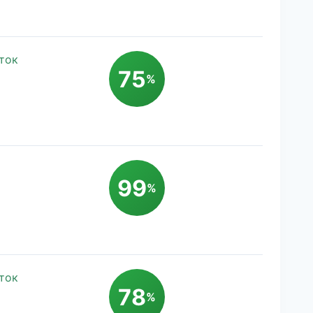
ток
75
%
99
%
ток
78
%