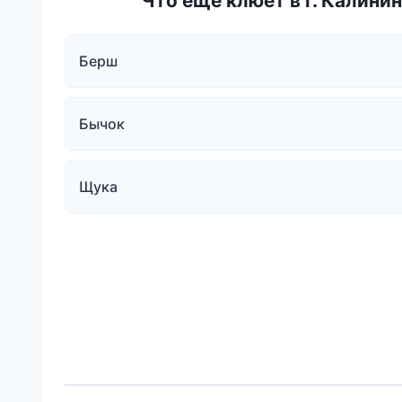
Что еще клюёт в г. Калини
Берш
Бычок
Щука