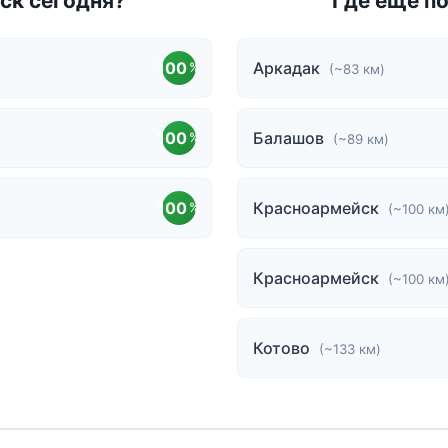
нск сегодня?
Где еще п
100
Аркадак
%
(~83 км)
100
Балашов
%
(~89 км)
100
Красноармейск
%
(~100 км
Красноармейск
(~100 км
Котово
(~133 км)