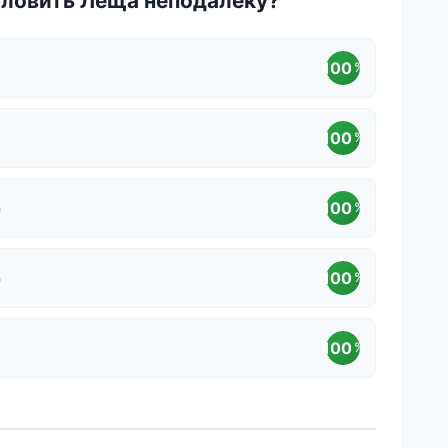
оловить Леща неподалеку?
100
%
100
%
100
%
)
100
%
)
100
%