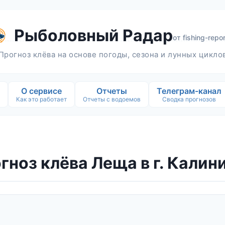
Рыболовный Радар
от
fishing-repor
Прогноз клёва на основе погоды, сезона и лунных цикло
О сервисе
Отчеты
Телеграм-канал
Как это работает
Отчеты с водоемов
Сводка прогнозов
гноз клёва Леща в г. Калин