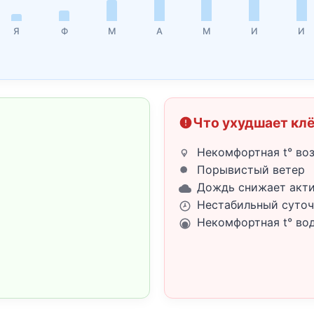
Я
Ф
М
А
М
И
И
Что ухудшает кл
Некомфортная t° во
Порывистый ветер
Дождь снижает акт
Нестабильный суточ
Некомфортная t° во