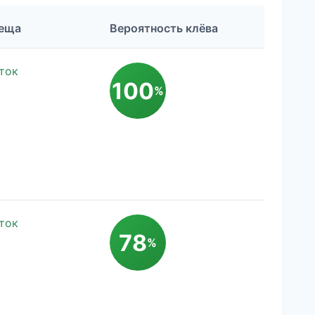
Леща
Вероятность клёва
ток
100
%
ток
78
%