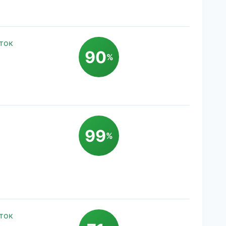
ток
90
%
99
%
ток