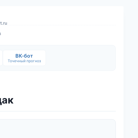
t.ru
в
ВК-бот
Точечный прогноз
дак