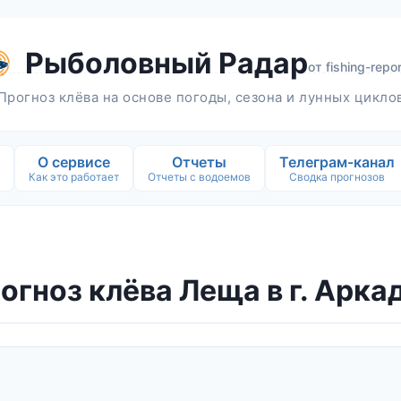
Рыболовный Радар
от
fishing-repor
Прогноз клёва на основе погоды, сезона и лунных цикло
О сервисе
Отчеты
Телеграм-канал
Как это работает
Отчеты с водоемов
Сводка прогнозов
огноз клёва Леща в г. Арка