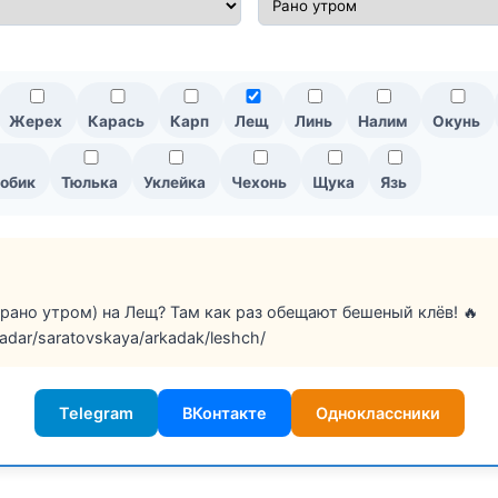
Жерех
Карась
Карп
Лещ
Линь
Налим
Окунь
обик
Тюлька
Уклейка
Чехонь
Щука
Язь
(рано утром) на Лещ? Там как раз обещают бешеный клёв! 🔥
/radar/saratovskaya/arkadak/leshch/
Telegram
ВКонтакте
Одноклассники