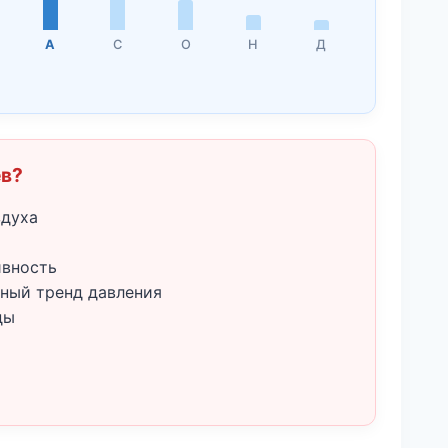
А
С
О
Н
Д
ёв?
здуха
ивность
ный тренд давления
ды