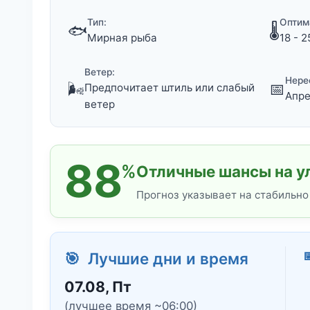
Тип:
Оптим
🐟
🌡️
Мирная рыба
18 - 2
Ветер:
Нере
🌬️
📅
Предпочитает штиль или слабый
Апре
ветер
88
%
Отличные шансы на у
Прогноз указывает на стабильно
🎯 Лучшие дни и время
07.08, Пт
(лучшее время ~06:00)