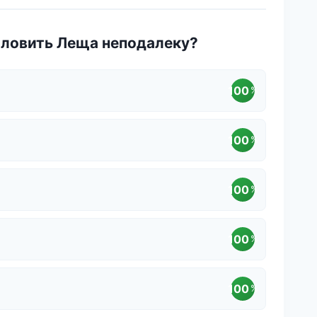
оловить Леща неподалеку?
100
%
100
%
100
%
100
%
100
%