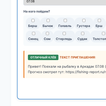
На кого пойдем?
Берш
Бычок
Голавль
Густера
Ерш
Синец
Сом
Стерлядь
Судак
Толстол
ОТЛИЧНЫЙ КЛЁВ
ТЕКСТ ПРИГЛАШЕНИЯ:
Привет! Поехали на рыбалку в Аркадак 07.08 
Прогноз смотрел тут: https://fishing-report.ru