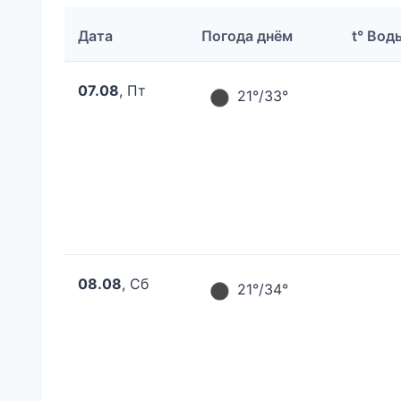
Дата
Погода днём
t° Вод
07.08
, Пт
21°/33°
08.08
, Сб
21°/34°