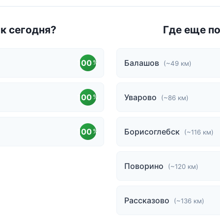
ак сегодня?
Где еще п
100
Балашов
%
(~49 км)
100
Уварово
%
(~86 км)
100
Борисоглебск
%
(~116 км)
Поворино
(~120 км)
Рассказово
(~136 км)