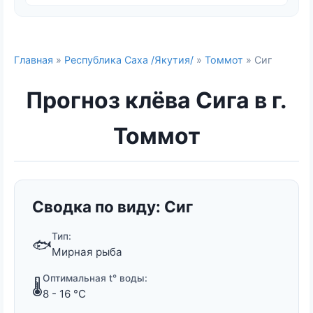
Главная
»
Республика Саха /Якутия/
»
Томмот
» Сиг
Прогноз клёва Сига в г.
Томмот
Сводка по виду: Сиг
Тип:
🐟
Мирная рыба
Оптимальная t° воды:
🌡️
8 - 16 °C