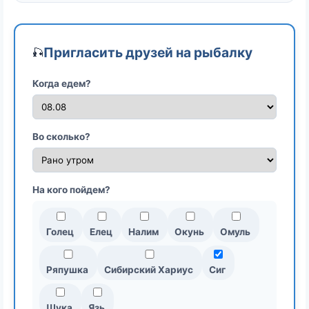
Пригласить друзей на рыбалку
🎣
Когда едем?
Во сколько?
На кого пойдем?
Голец
Елец
Налим
Окунь
Омуль
Ряпушка
Сибирский Хариус
Сиг
Щука
Язь