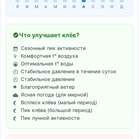
Я
Ф
М
А
М
И
И
А
С
О
Н
Д
Что улучшает клёв?
Сезонный пик активности
Комфортная t° воздуха
Оптимальная t° воды
Стабильное давление в течение суток
Стабильное давление
Благоприятный ветер
Ясная погода (для мирной)
Всплеск клёва (малый период)
Пик клёва (большой период)
Пик лунной активности