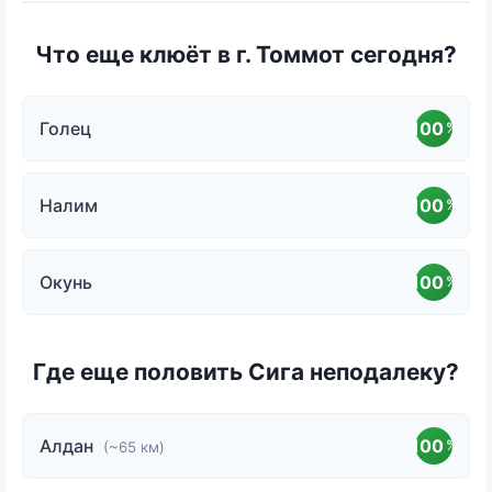
Что еще клюёт в г. Томмот сегодня?
Голец
100
%
Налим
100
%
Окунь
100
%
Где еще половить Сига неподалеку?
Алдан
100
%
(~65 км)