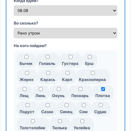
Когда едем?
Во сколько?
На кого пойдем?
Бычок
Голавль
Густера
Ерш
Жерех
Карась
Карп
Красноперка
Лещ
Линь
Окунь
Пескарь
Плотва
Подуст
Сазан
Синец
Сом
Судак
Толстолобик
Тюлька
Уклейка