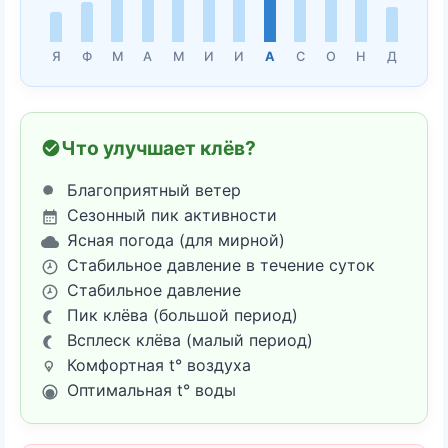
Я
Ф
М
А
М
И
И
А
С
О
Н
Д
Что улучшает клёв?
Благоприятный ветер
Сезонный пик активности
Ясная погода (для мирной)
Стабильное давление в течение суток
Стабильное давление
Пик клёва (большой период)
Всплеск клёва (малый период)
Комфортная t° воздуха
Оптимальная t° воды