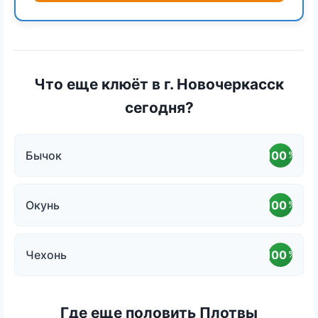
Что еще клюёт в г. Новочеркасск
сегодня?
Бычок
100
%
Окунь
100
%
Чехонь
100
%
Где еще половить Плотвы