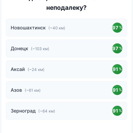
неподалеку?
Новошахтинск
97
%
(~40 км)
Донецк
97
%
(~103 км)
Аксай
91
%
(~24 км)
Азов
91
%
(~61 км)
Зерноград
91
%
(~64 км)