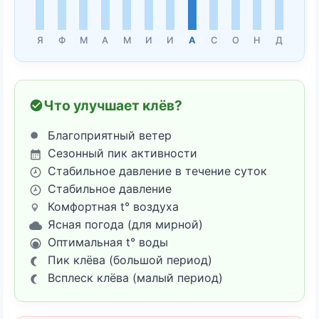
Я
Ф
М
А
М
И
И
А
С
О
Н
Д
Что улучшает клёв?
Благоприятный ветер
Сезонный пик активности
Стабильное давление в течение суток
Стабильное давление
Комфортная t° воздуха
Ясная погода (для мирной)
Оптимальная t° воды
Пик клёва (большой период)
Всплеск клёва (малый период)