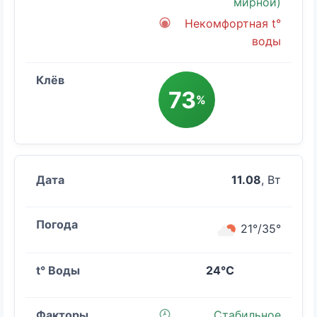
мирной)
Некомфортная t°
воды
73
%
11.08
, Вт
21°/35°
24°C
Стабильное