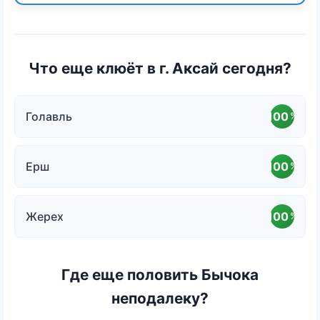
Что еще клюёт в г. Аксай сегодня?
Голавль
100
%
Ерш
100
%
Жерех
100
%
Где еще половить Бычока
неподалеку?