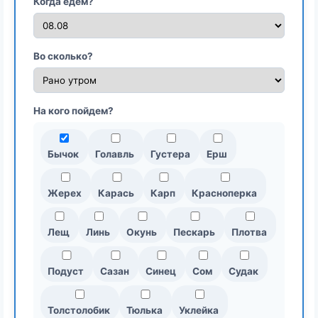
Когда едем?
Во сколько?
На кого пойдем?
Бычок
Голавль
Густера
Ерш
Жерех
Карась
Карп
Красноперка
Лещ
Линь
Окунь
Пескарь
Плотва
Подуст
Сазан
Синец
Сом
Судак
Толстолобик
Тюлька
Уклейка