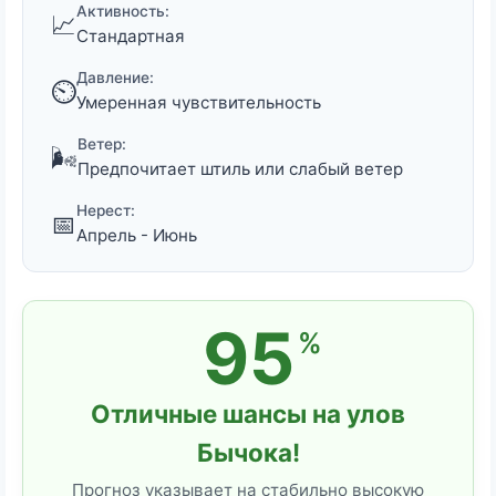
Активность:
📈
Стандартная
Давление:
⏲️
Умеренная чувствительность
Ветер:
🌬️
Предпочитает штиль или слабый ветер
Нерест:
📅
Апрель - Июнь
95
%
Отличные шансы на улов
Бычока!
Прогноз указывает на стабильно высокую