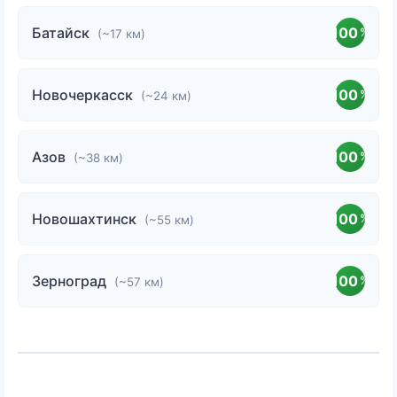
Батайск
100
%
(~17 км)
Новочеркасск
100
%
(~24 км)
Азов
100
%
(~38 км)
Новошахтинск
100
%
(~55 км)
Зерноград
100
%
(~57 км)