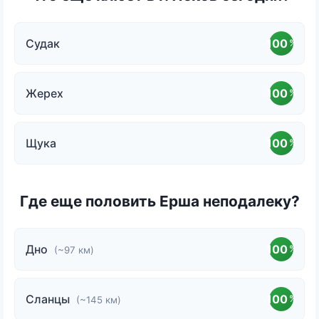
Судак
100
%
Жерех
100
%
Щука
100
%
Где еще половить Ерша неподалеку?
Дно
100
%
(~97 км)
Сланцы
100
%
(~145 км)