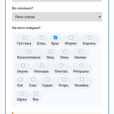
Во сколько?
На кого пойдем?
Густера
Елец
Ерш
Жерех
Карась
Красноперка
Лещ
Линь
Налим
Окунь
Пескарь
Плотва
Ряпушка
Сиг
Сом
Судак
Угорь
Уклейка
Щука
Язь