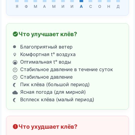
Я
Ф
М
А
М
И
И
А
С
О
Н
Д
Что улучшает клёв?
Благоприятный ветер
Комфортная t° воздуха
Оптимальная t° воды
Стабильное давление в течение суток
Стабильное давление
Пик клёва (большой период)
Ясная погода (для мирной)
Всплеск клёва (малый период)
Что ухудшает клёв?