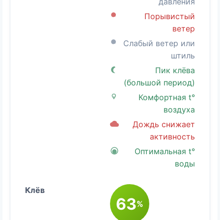
давления
Порывистый
ветер
Слабый ветер или
штиль
Пик клёва
(большой период)
Комфортная t°
воздуха
Дождь снижает
активность
Оптимальная t°
воды
63
%