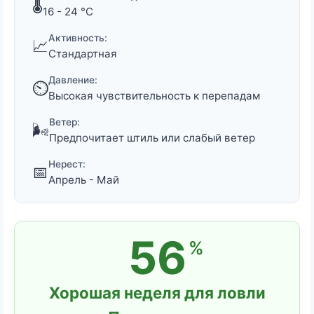
🌡️
16 - 24 °C
Активность:
📈
Стандартная
Давление:
⏲️
Высокая чувствительность к перепадам
Ветер:
🌬️
Предпочитает штиль или слабый ветер
Нерест:
📅
Апрель - Май
56
%
Хорошая неделя для ловли