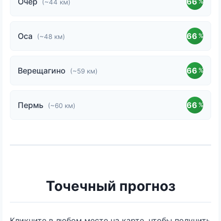
Очер
66
%
(~44 км)
Оса
66
%
(~48 км)
Верещагино
66
%
(~59 км)
Пермь
66
%
(~60 км)
Точечный прогноз
Кликните в любом месте на карте, чтобы получить