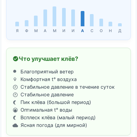
Я
Ф
М
А
М
И
И
А
С
О
Н
Д
Что улучшает клёв?
Благоприятный ветер
Комфортная t° воздуха
Стабильное давление в течение суток
Стабильное давление
Пик клёва (большой период)
Оптимальная t° воды
Всплеск клёва (малый период)
Ясная погода (для мирной)