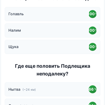
Голавль
100
%
Налим
100
%
Щука
100
%
Где еще половить Подлещика
неподалеку?
Нытва
66
%
(~24 км)