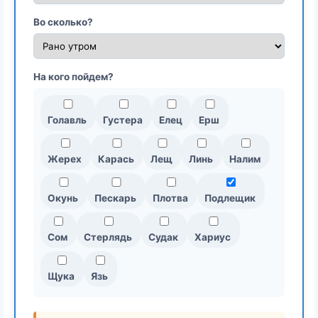
Во сколько?
На кого пойдем?
Голавль
Густера
Елец
Ерш
Жерех
Карась
Лещ
Линь
Налим
Окунь
Пескарь
Плотва
Подлещик
Сом
Стерлядь
Судак
Хариус
Щука
Язь