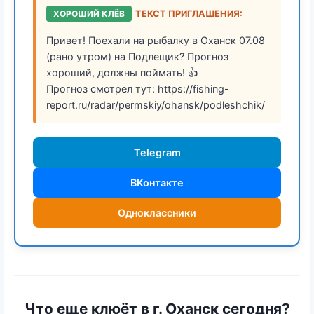
ХОРОШИЙ КЛЁВ
ТЕКСТ ПРИГЛАШЕНИЯ:
Привет! Поехали на рыбалку в Оханск 07.08
(рано утром) на Подлещик? Прогноз
хороший, должны поймать! 👍
Прогноз смотрел тут: https://fishing-
report.ru/radar/permskiy/ohansk/podleshchik/
Telegram
ВКонтакте
Одноклассники
Что еще клюёт в г. Оханск сегодня?