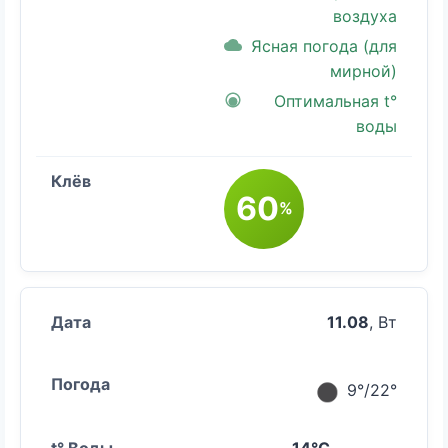
воздуха
Ясная погода (для
мирной)
Оптимальная t°
воды
60
%
11.08
, Вт
9°/22°
14°C