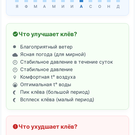
Я
Ф
М
А
М
И
И
А
С
О
Н
Д
Что улучшает клёв?
Благоприятный ветер
Ясная погода (для мирной)
Стабильное давление в течение суток
Стабильное давление
Комфортная t° воздуха
Оптимальная t° воды
Пик клёва (большой период)
Всплеск клёва (малый период)
Что ухудшает клёв?