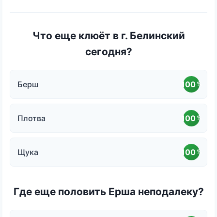
Что еще клюёт в г. Белинский
сегодня?
Берш
100
%
Плотва
100
%
Щука
100
%
Где еще половить Ерша неподалеку?