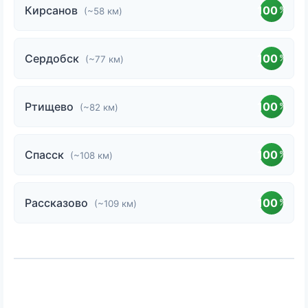
Кирсанов
100
%
(~58 км)
Сердобск
100
%
(~77 км)
Ртищево
100
%
(~82 км)
Спасск
100
%
(~108 км)
Рассказово
100
%
(~109 км)