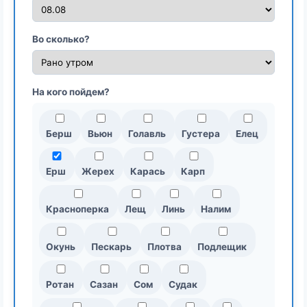
Во сколько?
На кого пойдем?
Берш
Вьюн
Голавль
Густера
Елец
Ерш
Жерех
Карась
Карп
Красноперка
Лещ
Линь
Налим
Окунь
Пескарь
Плотва
Подлещик
Ротан
Сазан
Сом
Судак