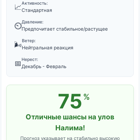
Активность:
📈
Стандартная
Давление:
⏲️
Предпочитает стабильное/растущее
Ветер:
🌬️
Нейтральная реакция
Нерест:
📅
Декабрь - Февраль
75
%
Отличные шансы на улов
Налима!
Прогноз указывает на стабильно высокую