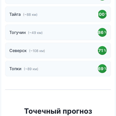
Тайга
100
%
(~88 км)
Тогучин
86
%
(~49 км)
Северск
71
%
(~108 км)
Топки
69
%
(~89 км)
Точечный прогноз