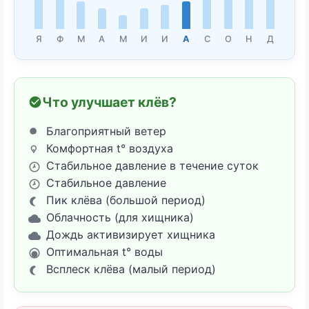
Я
Ф
М
А
М
И
И
А
С
О
Н
Д
Что улучшает клёв?
Благоприятный ветер
Комфортная t° воздуха
Стабильное давление в течение суток
Стабильное давление
Пик клёва (большой период)
Облачность (для хищника)
Дождь активизирует хищника
Оптимальная t° воды
Всплеск клёва (малый период)