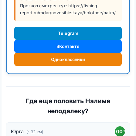
Прогноз смотрел тут: https://fishing-
report.ru/radar/novosibirskaya/bolotnoe/nalim/
Telegram
ВКонтакте
Одноклассники
Где еще половить Налима
неподалеку?
Юрга
100
%
(~32 км)