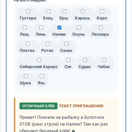
На кого пойдем?
Густера
Елец
Ерш
Карась
Карп
Лещ
Линь
Налим
Окунь
Пескарь
Плотва
Ротан
Сазан
Сибирский Хариус
Сиг
Судак
Чебак
Щука
Язь
ОТЛИЧНЫЙ КЛЁВ
ТЕКСТ ПРИГЛАШЕНИЯ:
Привет! Поехали на рыбалку в Болотное
07.08 (рано утром) на Налим? Там как раз
обещают бешеный клёв! 🔥