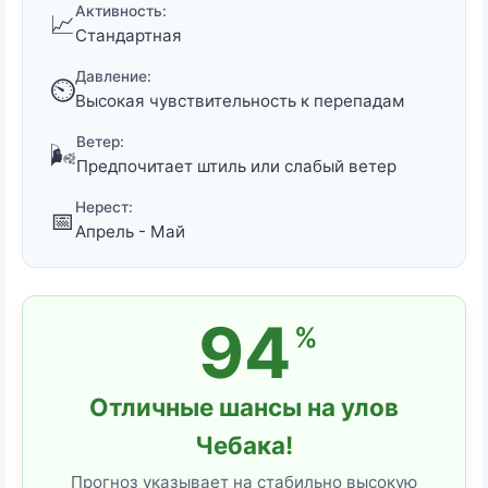
Активность:
📈
Стандартная
Давление:
⏲️
Высокая чувствительность к перепадам
Ветер:
🌬️
Предпочитает штиль или слабый ветер
Нерест:
📅
Апрель - Май
94
%
Отличные шансы на улов
Чебака!
Прогноз указывает на стабильно высокую