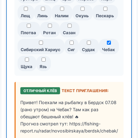
Лещ
Линь
Налим
Окунь
Пескарь
Плотва
Ротан
Сазан
Сибирский Хариус
Сиг
Судак
Чебак
Щука
Язь
ОТЛИЧНЫЙ КЛЁВ
ТЕКСТ ПРИГЛАШЕНИЯ:
Привет! Поехали на рыбалку в Бердск 07.08
(рано утром) на Чебак? Там как раз
обещают бешеный клёв! 🔥
Прогноз смотрел тут: https://fishing-
report.ru/radar/novosibirskaya/berdsk/chebak/