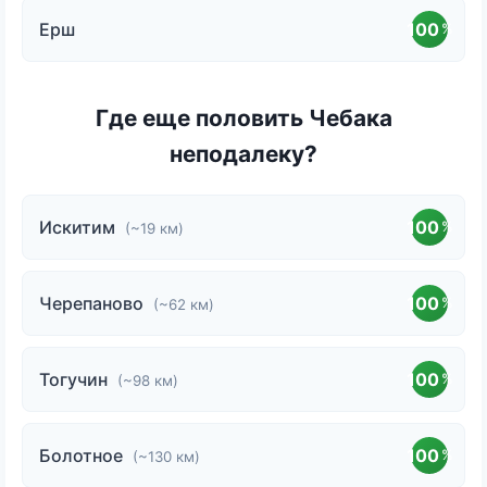
Ерш
100
%
Где еще половить Чебака
неподалеку?
Искитим
100
%
(~19 км)
Черепаново
100
%
(~62 км)
Тогучин
100
%
(~98 км)
Болотное
100
%
(~130 км)