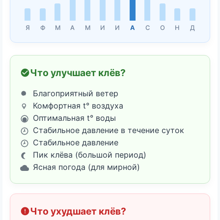
Я
Ф
М
А
М
И
И
А
С
О
Н
Д
Что улучшает клёв?
Благоприятный ветер
Комфортная t° воздуха
Оптимальная t° воды
Стабильное давление в течение суток
Стабильное давление
Пик клёва (большой период)
Ясная погода (для мирной)
Что ухудшает клёв?