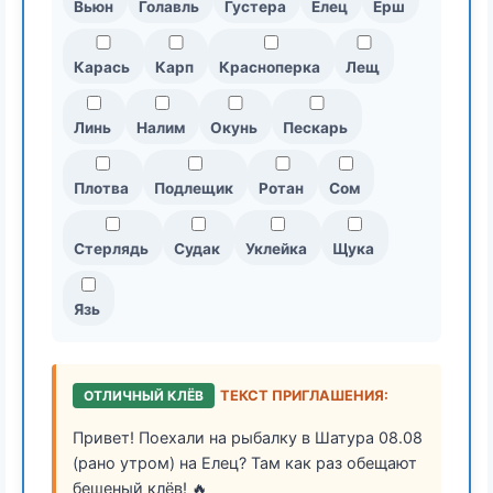
Вьюн
Голавль
Густера
Елец
Ерш
Карась
Карп
Красноперка
Лещ
Линь
Налим
Окунь
Пескарь
Плотва
Подлещик
Ротан
Сом
Стерлядь
Судак
Уклейка
Щука
Язь
ОТЛИЧНЫЙ КЛЁВ
ТЕКСТ ПРИГЛАШЕНИЯ:
Привет! Поехали на рыбалку в Шатура 08.08
(рано утром) на Елец? Там как раз обещают
бешеный клёв! 🔥