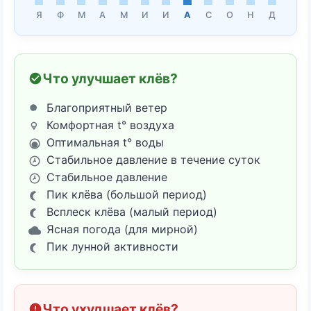
Я
Ф
М
А
М
И
И
А
С
О
Н
Д
Что улучшает клёв?
Благоприятный ветер
Комфортная t° воздуха
Оптимальная t° воды
Стабильное давление в течение суток
Стабильное давление
Пик клёва (большой период)
Всплеск клёва (малый период)
Ясная погода (для мирной)
Пик лунной активности
Что ухудшает клёв?