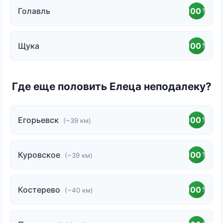
Голавль
100
%
Щука
100
%
Где еще половить Елеца неподалеку?
Егорьевск
100
%
(~39 км)
Куровское
100
%
(~39 км)
Костерево
100
%
(~40 км)