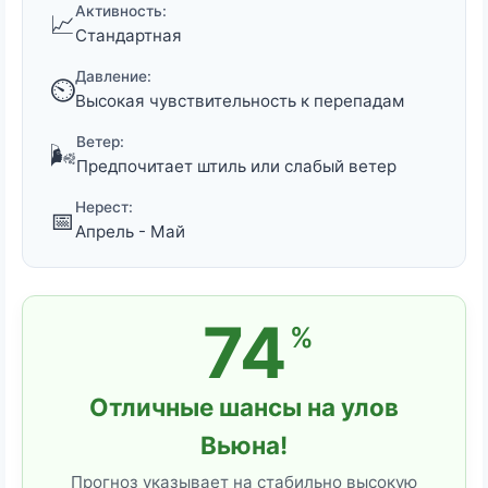
Активность:
📈
Стандартная
Давление:
⏲️
Высокая чувствительность к перепадам
Ветер:
🌬️
Предпочитает штиль или слабый ветер
Нерест:
📅
Апрель - Май
74
%
Отличные шансы на улов
Вьюна!
Прогноз указывает на стабильно высокую