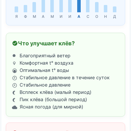
Я
Ф
М
А
М
И
И
А
С
О
Н
Д
Что улучшает клёв?
Благоприятный ветер
Комфортная t° воздуха
Оптимальная t° воды
Стабильное давление в течение суток
Стабильное давление
Всплеск клёва (малый период)
Пик клёва (большой период)
Ясная погода (для мирной)