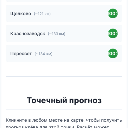
Щелково
100
%
(~121 км)
Краснозаводск
100
%
(~133 км)
Пересвет
100
%
(~134 км)
Точечный прогноз
Кликните в любом месте на карте, чтобы получить
прогноз клёва для этой точки. Расчёт может