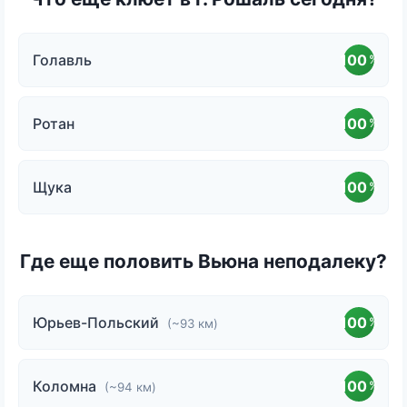
Голавль
100
%
Ротан
100
%
Щука
100
%
Где еще половить Вьюна неподалеку?
Юрьев-Польский
100
%
(~93 км)
Коломна
100
%
(~94 км)