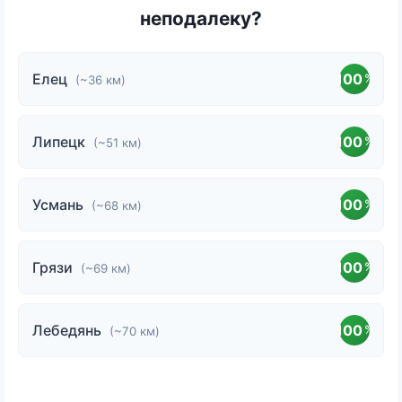
неподалеку?
Елец
100
%
(~36 км)
Липецк
100
%
(~51 км)
Усмань
100
%
(~68 км)
Грязи
100
%
(~69 км)
Лебедянь
100
%
(~70 км)