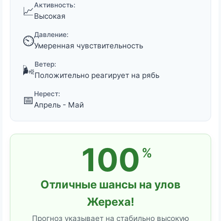
Активность:
📈
Высокая
Давление:
⏲️
Умеренная чувствительность
Ветер:
🌬️
Положительно реагирует на рябь
Нерест:
📅
Апрель - Май
100
%
Отличные шансы на улов
Жереха!
Прогноз указывает на стабильно высокую