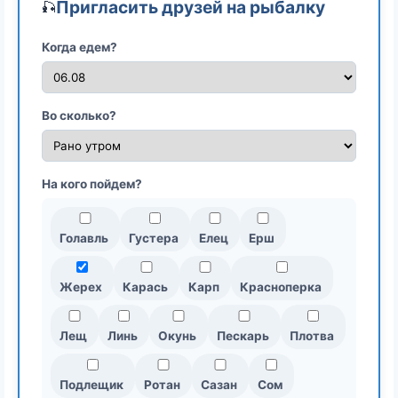
Пригласить друзей на рыбалку
🎣
Когда едем?
Во сколько?
На кого пойдем?
Голавль
Густера
Елец
Ерш
Жерех
Карась
Карп
Красноперка
Лещ
Линь
Окунь
Пескарь
Плотва
Подлещик
Ротан
Сазан
Сом