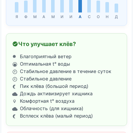
Я
Ф
М
А
М
И
И
А
С
О
Н
Д
Что улучшает клёв?
Благоприятный ветер
Оптимальная t° воды
Стабильное давление в течение суток
Стабильное давление
Пик клёва (большой период)
Дождь активизирует хищника
Комфортная t° воздуха
Облачность (для хищника)
Всплеск клёва (малый период)