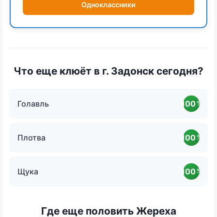
Одноклассники
Что еще клюёт в г. Задонск сегодня?
Голавль
100
%
Плотва
100
%
Щука
100
%
Где еще половить Жереха