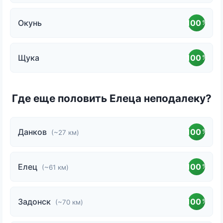
Окунь
100
%
Щука
100
%
Где еще половить Елеца неподалеку?
Данков
100
%
(~27 км)
Елец
100
%
(~61 км)
Задонск
100
%
(~70 км)