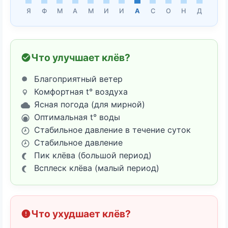
Я
Ф
М
А
М
И
И
А
С
О
Н
Д
Что улучшает клёв?
Благоприятный ветер
Комфортная t° воздуха
Ясная погода (для мирной)
Оптимальная t° воды
Стабильное давление в течение суток
Стабильное давление
Пик клёва (большой период)
Всплеск клёва (малый период)
Что ухудшает клёв?