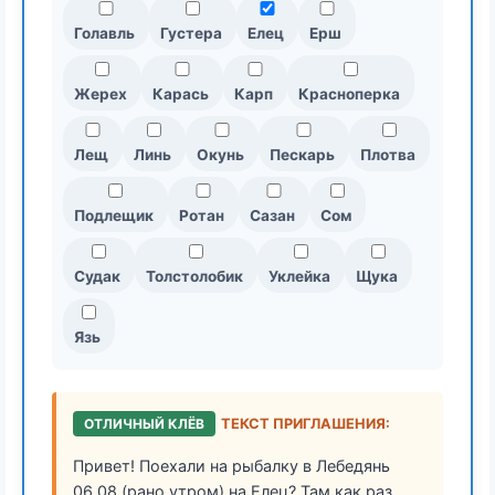
Голавль
Густера
Елец
Ерш
Жерех
Карась
Карп
Красноперка
Лещ
Линь
Окунь
Пескарь
Плотва
Подлещик
Ротан
Сазан
Сом
Судак
Толстолобик
Уклейка
Щука
Язь
ОТЛИЧНЫЙ КЛЁВ
ТЕКСТ ПРИГЛАШЕНИЯ:
Привет! Поехали на рыбалку в Лебедянь
06.08 (рано утром) на Елец? Там как раз