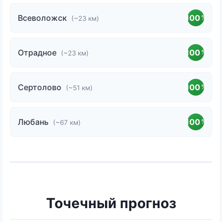
Всеволожск
100
%
(~23 км)
Отрадное
100
%
(~23 км)
Сертолово
100
%
(~51 км)
Любань
100
%
(~67 км)
Точечный прогноз