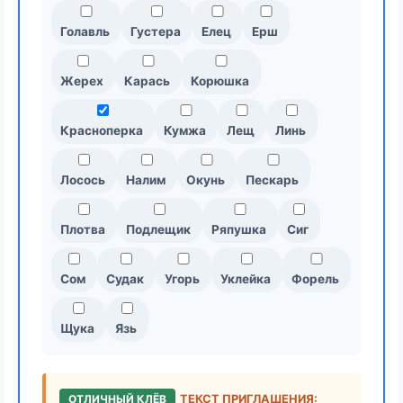
Голавль
Густера
Елец
Ерш
Жерех
Карась
Корюшка
Красноперка
Кумжа
Лещ
Линь
Лосось
Налим
Окунь
Пескарь
Плотва
Подлещик
Ряпушка
Сиг
Сом
Судак
Угорь
Уклейка
Форель
Щука
Язь
ОТЛИЧНЫЙ КЛЁВ
ТЕКСТ ПРИГЛАШЕНИЯ: