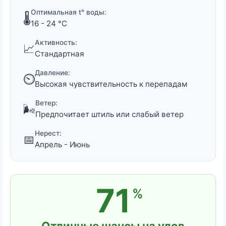
Оптимальная t° воды:
🌡️
16 - 24 °C
Активность:
📈
Стандартная
Давление:
⏲️
Высокая чувствительность к перепадам
Ветер:
🌬️
Предпочитает штиль или слабый ветер
Нерест:
📅
Апрель - Июнь
71
%
Отличные шансы на улов