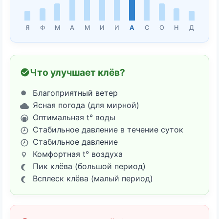
Я
Ф
М
А
М
И
И
А
С
О
Н
Д
Что улучшает клёв?
Благоприятный ветер
Ясная погода (для мирной)
Оптимальная t° воды
Стабильное давление в течение суток
Стабильное давление
Комфортная t° воздуха
Пик клёва (большой период)
Всплеск клёва (малый период)