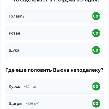
Голавль
100
%
Ротан
100
%
Щука
100
%
Где еще половить Вьюна неподалеку?
Курск
100
%
(~87 км)
Щигры
100
%
(~136 км)