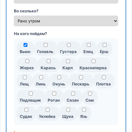
Во сколько?
На кого пойдем?
Вьюн
Голавль
Густера
Елец
Ерш
Жерех
Карась
Карп
Красноперка
Лещ
Линь
Окунь
Пескарь
Плотва
Подлещик
Ротан
Сазан
Сом
Судак
Уклейка
Щука
Язь