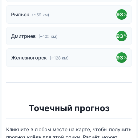
Рыльск
93
%
(~59 км)
Дмитриев
93
%
(~105 км)
Железногорск
93
%
(~128 км)
Точечный прогноз
Кликните в любом месте на карте, чтобы получить
прогноз клёва для этой точки. Расчёт может