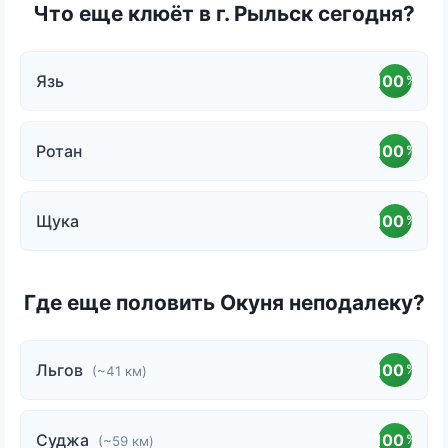
Что еще клюёт в г. Рыльск сегодня?
Язь
100
%
Ротан
100
%
Щука
100
%
Где еще половить Окуня неподалеку?
Льгов
100
%
(~41 км)
Суджа
100
%
(~59 км)