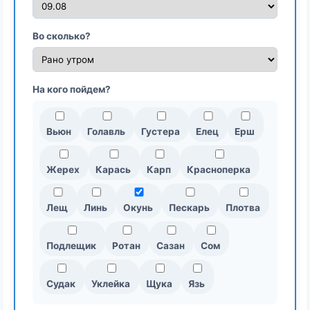
Во сколько?
На кого пойдем?
Вьюн
Голавль
Густера
Елец
Ерш
Жерех
Карась
Карп
Красноперка
Лещ
Линь
Окунь
Пескарь
Плотва
Подлещик
Ротан
Сазан
Сом
Судак
Уклейка
Щука
Язь