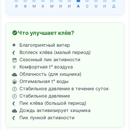
Я
Ф
М
А
М
И
И
А
С
О
Н
Д
Что улучшает клёв?
Благоприятный ветер
Всплеск клёва (малый период)
Сезонный пик активности
Комфортная t° воздуха
Облачность (для хищника)
Оптимальная t° воды
Стабильное давление в течение суток
Стабильное давление
Пик клёва (большой период)
Дождь активизирует хищника
Пик лунной активности