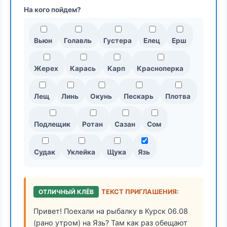
На кого пойдем?
Вьюн
Голавль
Густера
Елец
Ерш
Жерех
Карась
Карп
Красноперка
Лещ
Линь
Окунь
Пескарь
Плотва
Подлещик
Ротан
Сазан
Сом
Судак
Уклейка
Щука
Язь
ОТЛИЧНЫЙ КЛЁВ
ТЕКСТ ПРИГЛАШЕНИЯ:
Привет! Поехали на рыбалку в Курск 06.08
(рано утром) на Язь? Там как раз обещают