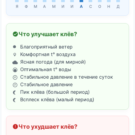
Я
Ф
М
А
М
И
И
А
С
О
Н
Д
Что улучшает клёв?
Благоприятный ветер
Комфортная t° воздуха
Ясная погода (для мирной)
Оптимальная t° воды
Стабильное давление в течение суток
Стабильное давление
Пик клёва (большой период)
Всплеск клёва (малый период)
Что ухудшает клёв?