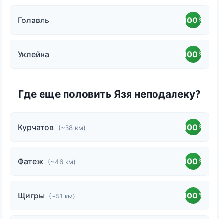
Голавль
100
%
Уклейка
100
%
Где еще половить Язя неподалеку?
Курчатов
100
%
(~38 км)
Фатеж
100
%
(~46 км)
Щигры
100
%
(~51 км)