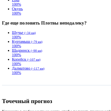
100
%
Окунь
100
%
Где еще половить Плотвы неподалеку?
Щучье
(~34 км)
100
%
Куртамыш
(~79 км)
100
%
Шадринск
(~98 км)
100
%
Копейск
(~107 км)
100
%
Далматово
(~117 км)
100
%
Точечный прогноз