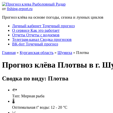
Рыболовный Радар
от
fishing-report.ru
Прогноз клёва на основе погоды, сезона и лунных циклов
Личный кабинет
Точечный прогноз
О сервисе
Как это работает
Отчеты
Отчеты с водоемов
Телеграм-канал
Сводка прогнозов
ВК-бот
Точечный прогноз
Главная
»
Курганская область
»
Шумиха
» Плотва
Прогноз клёва Плотвы в г. Ш
Сводка по виду: Плотва
🐟
Тип:
Мирная рыба
🌡️
Оптимальная t° воды:
12 - 20 °C
📈