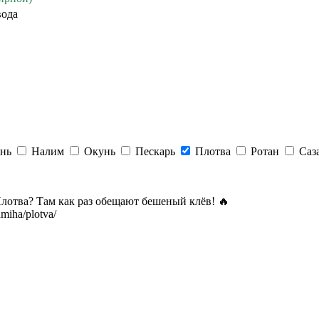
вода
нь
Налим
Окунь
Пескарь
Плотва
Ротан
Саз
Плотва? Там как раз обещают бешеный клёв! 🔥
umiha/plotva/