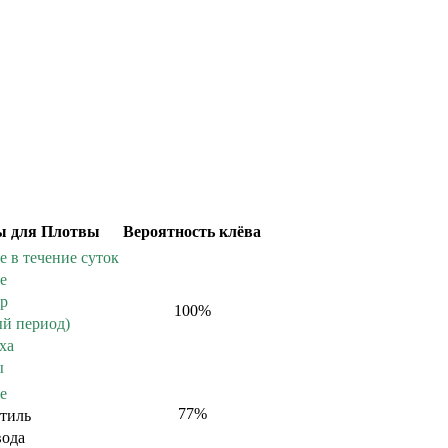
ы для Плотвы
Вероятность клёва
е в течение суток
е
ер
100
%
ый период)
ха
ы
е
77
%
тиль
вода