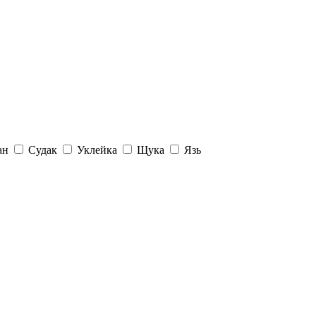
ан
Судак
Уклейка
Щука
Язь