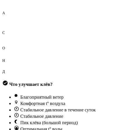
А
С
О
Н
Д
Что улучшает клёв?
Благоприятный ветер
Комфортная t° воздуха
Стабильное давление в течение суток
Стабильное давление
Пик клёва (большой период)
Оптимальная t° воды