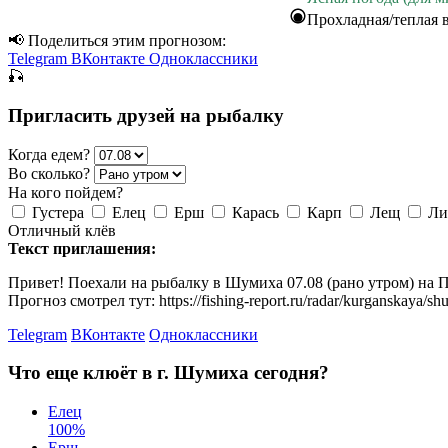
Прохладная/теплая 
📢 Поделиться этим прогнозом:
Telegram
ВКонтакте
Одноклассники
🎣
Пригласить друзей на рыбалку
Когда едем?
Во сколько?
На кого пойдем?
Густера
Елец
Ерш
Карась
Карп
Лещ
Ли
Отличный клёв
Текст приглашения:
Привет! Поехали на рыбалку в Шумиха 07.08 (рано утром) на 
Прогноз смотрел тут: https://fishing-report.ru/radar/kurganskaya/sh
Telegram
ВКонтакте
Одноклассники
Что еще клюёт в г. Шумиха сегодня?
Елец
100
%
Ерш