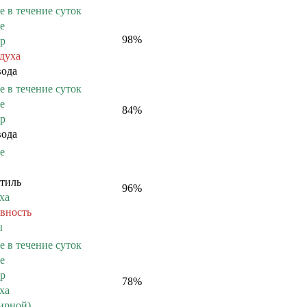
е в течение суток
е
98
%
ер
здуха
вода
е в течение суток
е
84
%
ер
вода
е
тиль
96
%
ха
вность
ы
е в течение суток
е
ер
78
%
ха
мирной)