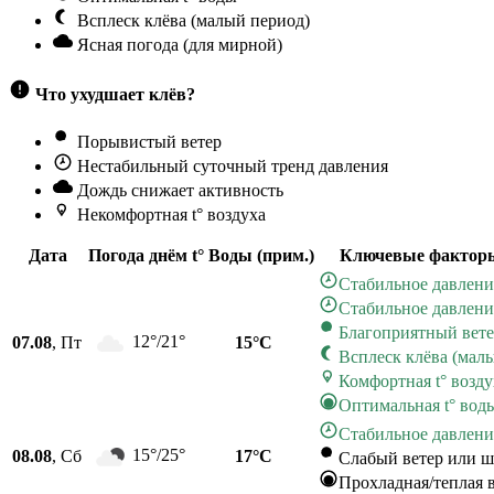
Всплеск клёва (малый период)
Ясная погода (для мирной)
Что ухудшает клёв?
Порывистый ветер
Нестабильный суточный тренд давления
Дождь снижает активность
Некомфортная t° воздуха
Дата
Погода днём
t° Воды (прим.)
Ключевые фактор
Стабильное давлени
Стабильное давлени
Благоприятный вет
12°/21°
07.08
, Пт
15°C
Всплеск клёва (мал
Комфортная t° возду
Оптимальная t° вод
Стабильное давлени
15°/25°
08.08
, Сб
17°C
Слабый ветер или ш
Прохладная/теплая 