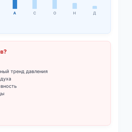
А
С
О
Н
Д
ёв?
ный тренд давления
здуха
ивность
ды