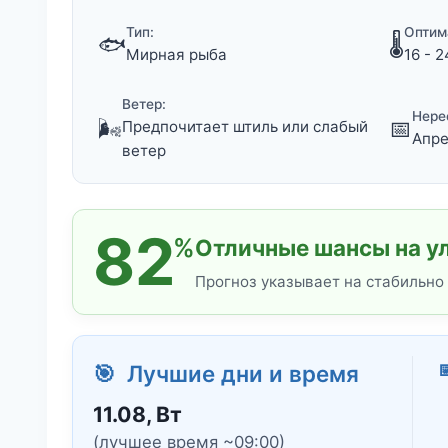
Тип:
Оптим
🐟
🌡️
Мирная рыба
16 - 2
Ветер:
Нере
🌬️
📅
Предпочитает штиль или слабый
Апре
ветер
82
%
Отличные шансы на ул
Прогноз указывает на стабильно

🎯 Лучшие дни и время
11.08, Вт
(лучшее время ~09:00)