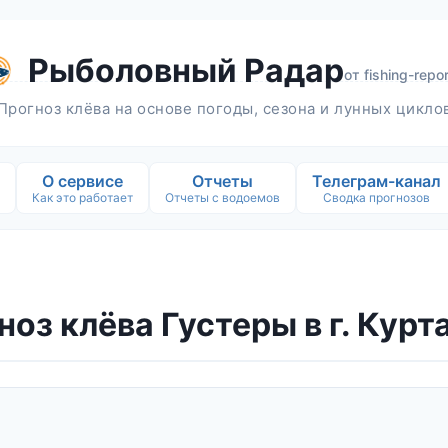
Рыболовный Радар
от
fishing-repor
Прогноз клёва на основе погоды, сезона и лунных цикло
О сервисе
Отчеты
Телеграм-канал
Как это работает
Отчеты с водоемов
Сводка прогнозов
ноз клёва Густеры в г. Кур