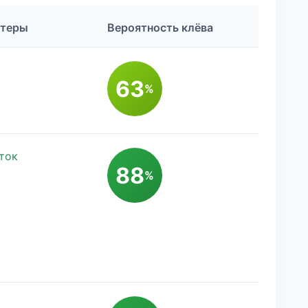
стеры
Вероятность клёва
63
%
ток
88
%