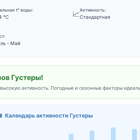
альная t° воды:
Активность:
📈
4 °C
Стандартная
ст:
ль - Май
ов Густеры!
 высокую активность. Погодные и сезонные факторы идеал
 Календарь активности Густеры