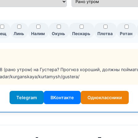
Лещ
Линь
Налим
Окунь
Пескарь
Плотва
Ротан
8 (рано утром) на Густера? Прогноз хороший, должны поймать
/radar/kurganskaya/kurtamysh/gustera/
Telegram
ВКонтакте
Одноклассники