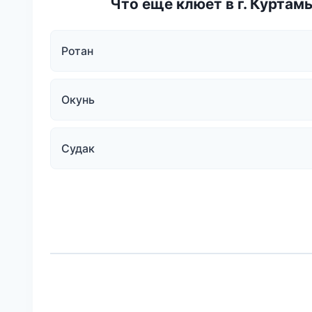
Что еще клюёт в г. Куртам
Ротан
Окунь
Судак