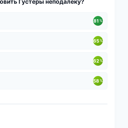
овить Густеры неподалеку?
81
%
65
%
62
%
58
%