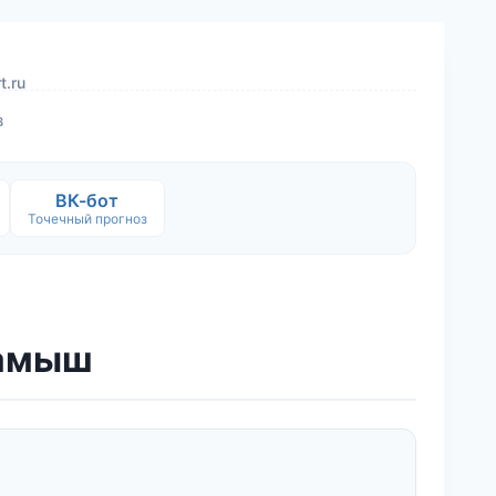
t.ru
в
ВК-бот
Точечный прогноз
тамыш