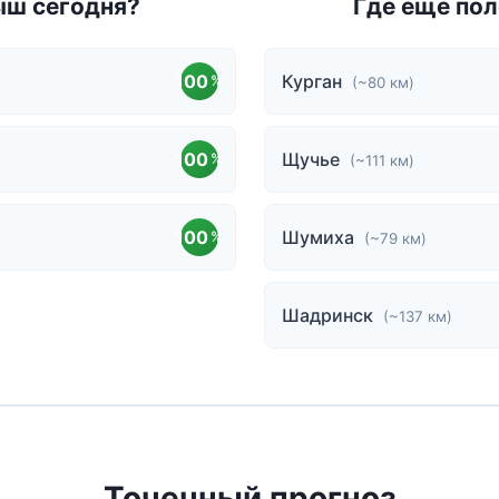
ыш сегодня?
Где еще пол
100
Курган
%
(~80 км)
100
Щучье
%
(~111 км)
100
Шумиха
%
(~79 км)
Шадринск
(~137 км)
Точечный прогноз