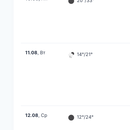
20°/33°
11.08
, Вт
14°/21°
12.08
, Ср
12°/24°