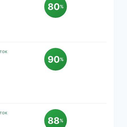
80
%
ток
90
%
ток
88
%