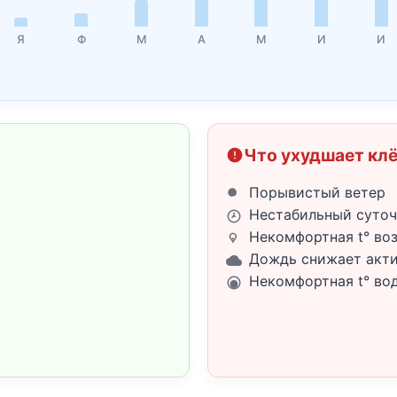
Я
Ф
М
А
М
И
И
Что ухудшает кл
Порывистый ветер
Нестабильный суточ
Некомфортная t° во
Дождь снижает акт
Некомфортная t° во