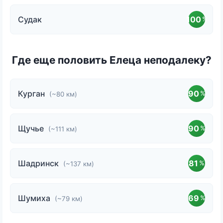
Судак
100
%
Где еще половить Елеца неподалеку?
Курган
90
%
(~80 км)
Щучье
90
%
(~111 км)
Шадринск
81
%
(~137 км)
Шумиха
69
%
(~79 км)