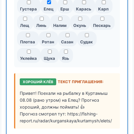
Густера
Елец
Ерш
Карась
Карп
Лещ
Линь
Налим
Окунь
Пескарь
Плотва
Ротан
Сазан
Судак
Уклейка
Щука
Язь
ХОРОШИЙ КЛЁВ
ТЕКСТ ПРИГЛАШЕНИЯ:
Привет! Поехали на рыбалку в Куртамыш
08.08 (рано утром) на Елец? Прогноз
хороший, должны поймать! 👍
Прогноз смотрел тут: https://fishing-
report.ru/radar/kurganskaya/kurtamysh/elets/