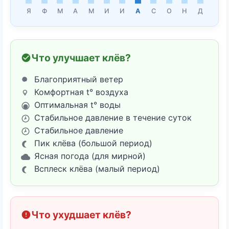
Я
Ф
М
А
М
И
И
А
С
О
Н
Д
Что улучшает клёв?
Благоприятный ветер
Комфортная t° воздуха
Оптимальная t° воды
Стабильное давление в течение суток
Стабильное давление
Пик клёва (большой период)
Ясная погода (для мирной)
Всплеск клёва (малый период)
Что ухудшает клёв?