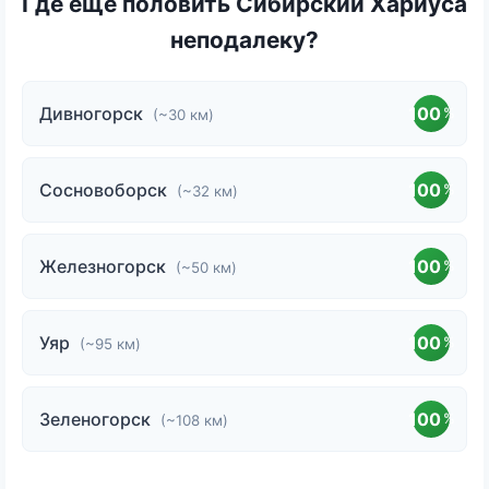
Где еще половить Сибирский Хариуса
неподалеку?
Дивногорск
100
%
(~30 км)
Сосновоборск
100
%
(~32 км)
Железногорск
100
%
(~50 км)
Уяр
100
%
(~95 км)
Зеленогорск
100
%
(~108 км)