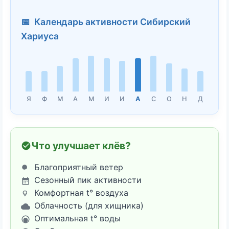
📅 Календарь активности Сибирский
Хариуса
Я
Ф
М
А
М
И
И
А
С
О
Н
Д
Что улучшает клёв?
Благоприятный ветер
Сезонный пик активности
Комфортная t° воздуха
Облачность (для хищника)
Оптимальная t° воды