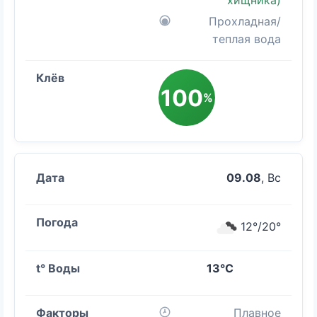
хищника)
Прохладная/
теплая вода
100
%
09.08
, Вс
12°/20°
13°C
Плавное