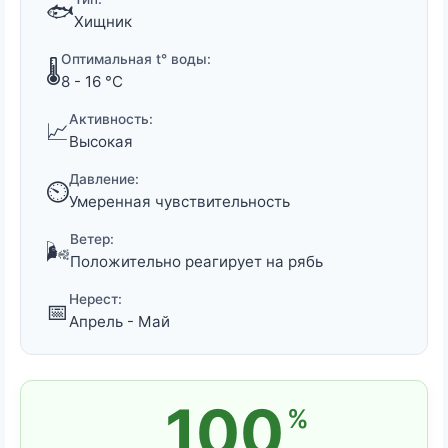
🐟
Хищник
Оптимальная t° воды:
🌡️
8 - 16 °C
Активность:
📈
Высокая
Давление:
⏲️
Умеренная чувствительность
Ветер:
🌬️
Положительно реагирует на рябь
Нерест:
📅
Апрель - Май
100
%