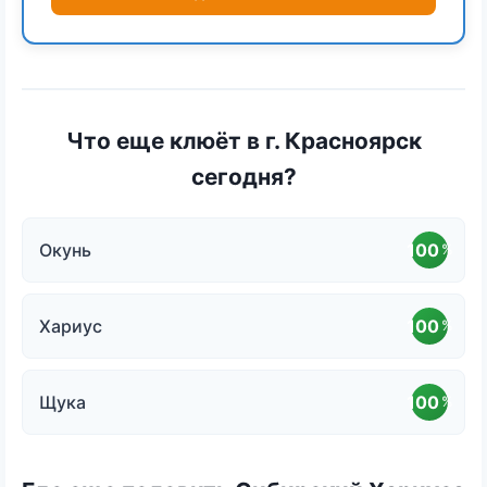
Что еще клюёт в г. Красноярск
сегодня?
Окунь
100
%
Хариус
100
%
Щука
100
%