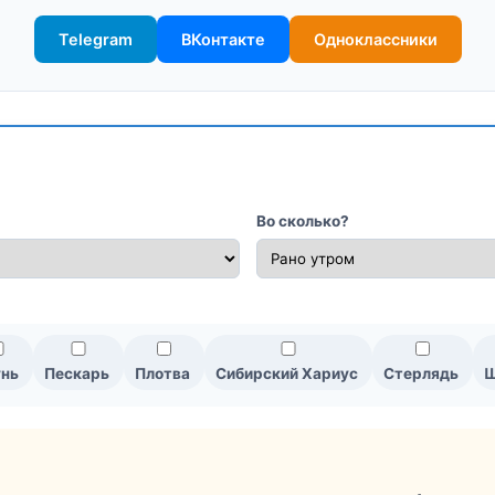
Telegram
ВКонтакте
Одноклассники
Во сколько?
нь
Пескарь
Плотва
Сибирский Хариус
Стерлядь
Щ