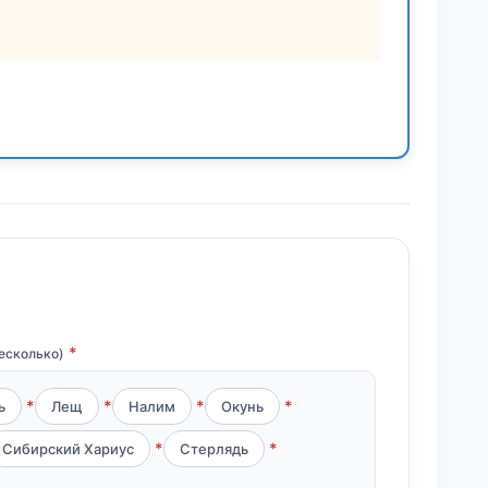
есколько)
ь
Лещ
Налим
Окунь
Сибирский Хариус
Стерлядь