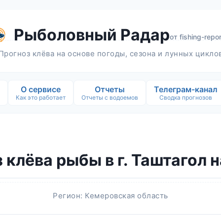
Рыболовный Радар
от
fishing-repor
Прогноз клёва на основе погоды, сезона и лунных цикло
О сервисе
Отчеты
Телеграм-канал
Как это работает
Отчеты с водоемов
Сводка прогнозов
 клёва рыбы в г. Таштагол н
Регион: Кемеровская область