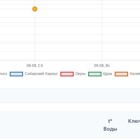
t°
Клю
Воды