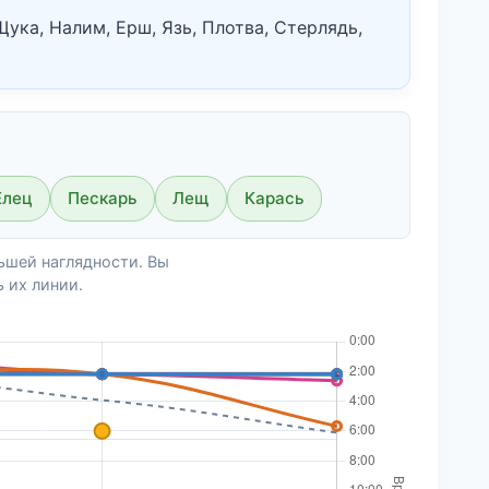
ука, Налим, Ерш, Язь, Плотва, Стерлядь,
Елец
Пескарь
Лещ
Карась
ьшей наглядности. Вы
 их линии.