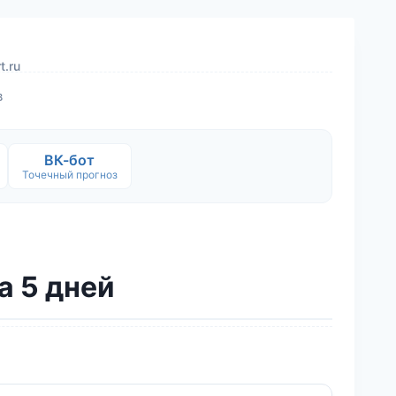
t.ru
в
ВК-бот
Точечный прогноз
а 5 дней