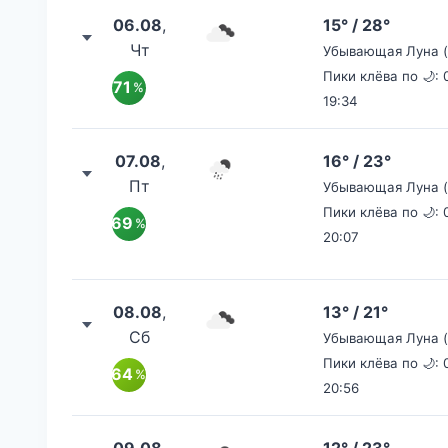
06.08
,
15° / 28°
Чт
Убывающая Луна (II
Пики клёва по 🌙: 0
71
%
19:34
07.08
,
16° / 23°
Пт
Убывающая Луна (I
Пики клёва по 🌙: 0
69
%
20:07
08.08
,
13° / 21°
Сб
Убывающая Луна (I
Пики клёва по 🌙: 0
64
%
20:56
09.08
,
12° / 23°