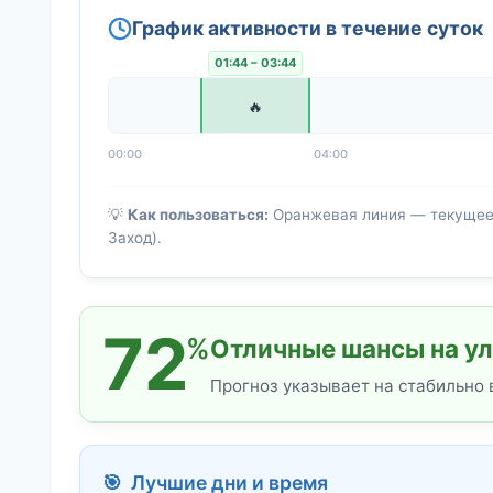
График активности в течение суток
01:44 – 03:44
🔥
00:00
04:00
💡
Как пользоваться:
Оранжевая линия — текущее в
Заход).
72
%
Отличные шансы на ул
Прогноз указывает на стабильно
🎯 Лучшие дни и время