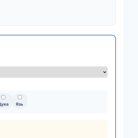
ука
Язь