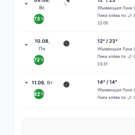
Вс
Убывающая Луна (I
Пики клёва по 🌙: 0
73
%
22:05
10.08
,
12° / 23°
Пн
Убывающая Луна (I
Пики клёва по 🌙: 0
72
%
23:31
14° / 14°
11.08
, Вт
Убывающая Луна (I
82
%
Пики клёва по 🌙: 