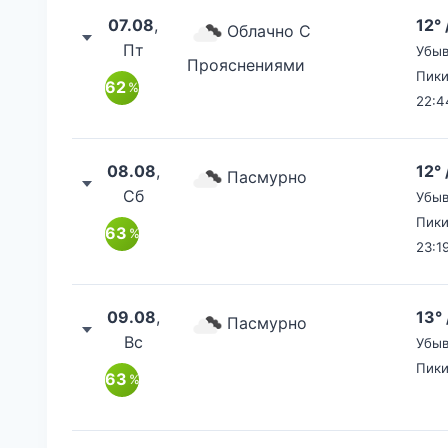
07.08
,
12° 
Облачно С
Пт
Убыв
Прояснениями
Пики
62
%
22:4
08.08
,
12° 
Пасмурно
Сб
Убыв
Пики
63
%
23:1
09.08
,
13° 
Пасмурно
Вс
Убыв
Пики
63
%