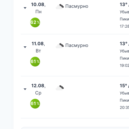
10.08
,
13° 
Пасмурно
Пн
Убыв
Пики
62
%
17:2
11.08
,
13° 
Пасмурно
Вт
Убыв
Пики
61
%
19:0
12.08
,
15° 
Ср
Убыв
Пики 
61
%
20:3