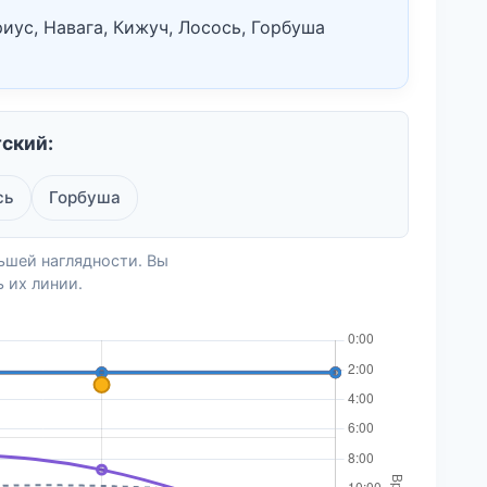
иус, Навага, Кижуч, Лосось, Горбуша
ский:
сь
Горбуша
ьшей наглядности. Вы
 их линии.