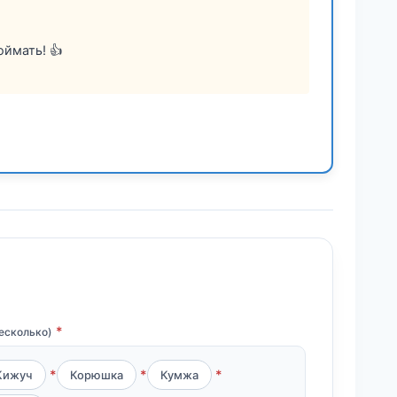
ймать! 👍
есколько)
Кижуч
Корюшка
Кумжа