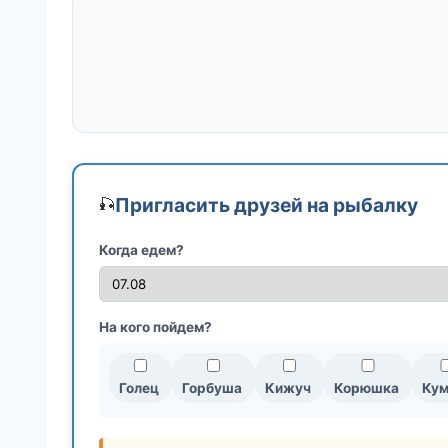
Пригласить друзей на рыбалку
🎣
Когда едем?
На кого пойдем?
Голец
Горбуша
Кижуч
Корюшка
Ку