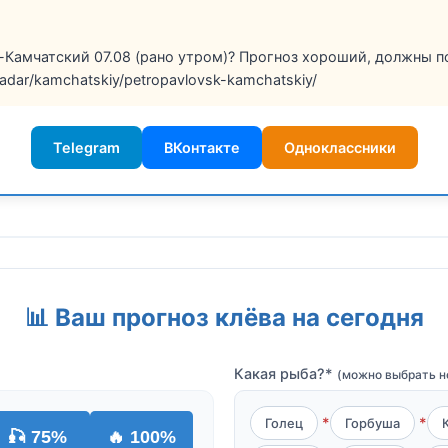
-Камчатский 07.08 (рано утром)? Прогноз хороший, должны по
/radar/kamchatskiy/petropavlovsk-kamchatskiy/
Telegram
ВКонтакте
Одноклассники
📊 Ваш прогноз клёва на сегодня
Какая рыба?*
(можно выбрать н
Голец
Горбуша
🎣 75%
🔥 100%