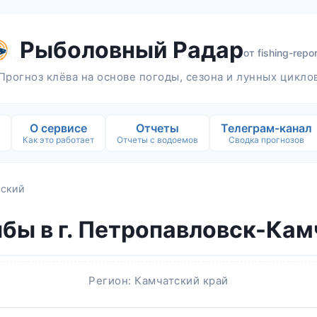
Рыболовный Радар
от
fishing-repor
Прогноз клёва на основе погоды, сезона и лунных цикло
О сервисе
Отчеты
Телеграм-канал
Как это работает
Отчеты с водоемов
Сводка прогнозов
тский
бы в г. Петропавловск-Кам
Регион: Камчатский край