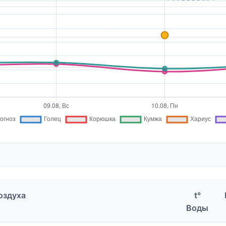
Воздуха
t°
Воды