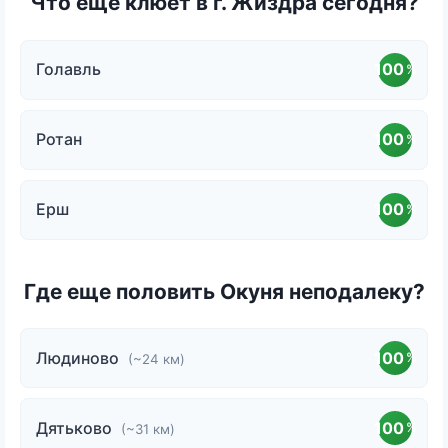
Что еще клюёт в г. Жиздра сегодня?
Голавль
100
%
Ротан
100
%
Ерш
100
%
Где еще половить Окуня неподалеку?
Людиново
100
%
(~24 км)
Дятьково
100
%
(~31 км)