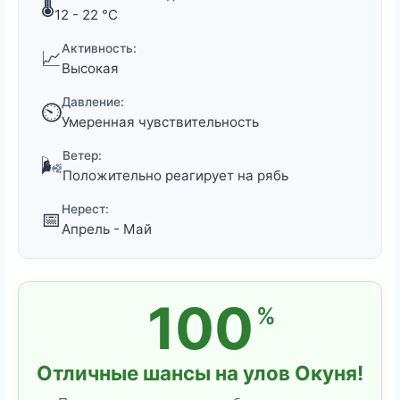
🌡️
12 - 22 °C
Активность:
📈
Высокая
Давление:
⏲️
Умеренная чувствительность
Ветер:
🌬️
Положительно реагирует на рябь
Нерест:
📅
Апрель - Май
100
%
Отличные шансы на улов Окуня!