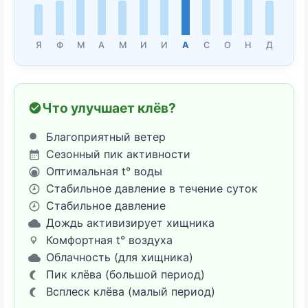
Я
Ф
М
А
М
И
И
А
С
О
Н
Д
Что улучшает клёв?
Благоприятный ветер
Сезонный пик активности
Оптимальная t° воды
Стабильное давление в течение суток
Стабильное давление
Дождь активизирует хищника
Комфортная t° воздуха
Облачность (для хищника)
Пик клёва (большой период)
Всплеск клёва (малый период)