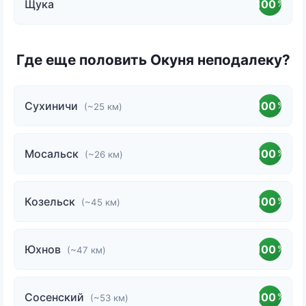
Щука
100
%
Где еще половить Окуня неподалеку?
Сухиничи
100
%
(~25 км)
Мосальск
100
%
(~26 км)
Козельск
100
%
(~45 км)
Юхнов
100
%
(~47 км)
Сосенский
100
%
(~53 км)