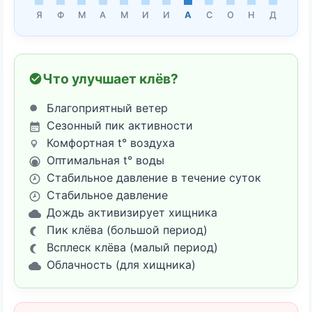
Я
Ф
М
А
М
И
И
А
С
О
Н
Д
Что улучшает клёв?
Благоприятный ветер
Сезонный пик активности
Комфортная t° воздуха
Оптимальная t° воды
Стабильное давление в течение суток
Стабильное давление
Дождь активизирует хищника
Пик клёва (большой период)
Всплеск клёва (малый период)
Облачность (для хищника)