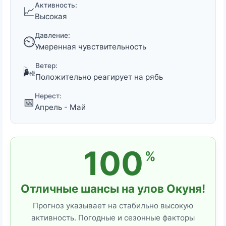
Активность:
📈
Высокая
Давление:
⏲️
Умеренная чувствительность
Ветер:
🌬️
Положительно реагирует на рябь
Нерест:
📅
Апрель - Май
100
%
Отличные шансы на улов Окуня!
Прогноз указывает на стабильно высокую
активность. Погодные и сезонные факторы