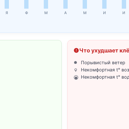
Я
Ф
М
А
М
И
И
Что ухудшает кл
Порывистый ветер
Некомфортная t° во
Некомфортная t° во