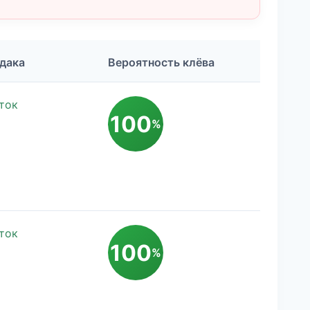
дака
Вероятность клёва
ток
100
%
ток
100
%