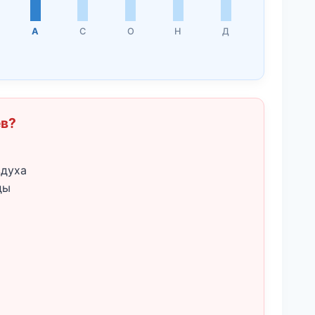
А
С
О
Н
Д
ёв?
здуха
ды