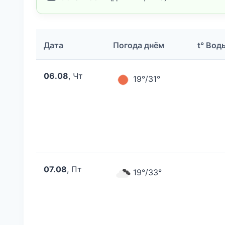
Дата
Погода днём
t° Вод
06.08
, Чт
19°/31°
07.08
, Пт
19°/33°