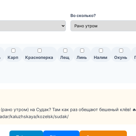
Во сколько?
ь
Карп
Красноперка
Лещ
Линь
Налим
Окунь
 (рано утром) на Судак? Там как раз обещают бешеный клёв! 
/radar/kaluzhskaya/kozelsk/sudak/