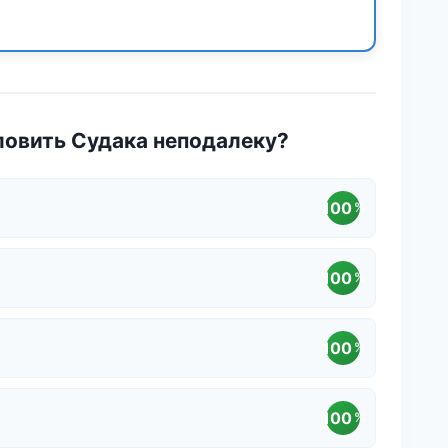
ловить Судака неподалеку?
100
%
100
%
100
%
100
%