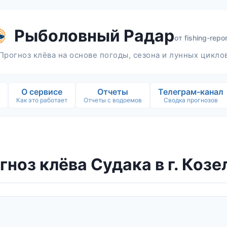
Рыболовный Радар
от
fishing-repor
Прогноз клёва на основе погоды, сезона и лунных цикло
О сервисе
Отчеты
Телеграм-канал
Как это работает
Отчеты с водоемов
Сводка прогнозов
гноз клёва Судака в г. Козе