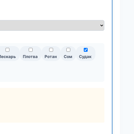
Пескарь
Плотва
Ротан
Сом
Судак
