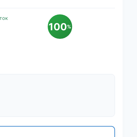
ток
100
%