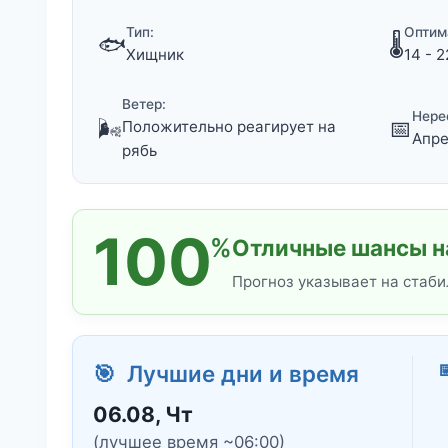
Тип:
Оптим
🐟
🌡️
Хищник
14 - 2
Ветер:
Нере
🌬️
📅
Положительно реагирует на
Апре
рябь
100
%
Отличные шансы на
Прогноз указывает на стаби

🎯 Лучшие дни и время
06.08, Чт
(лучшее время ~06:00)