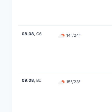
08.08
, Сб
14°/24°
09.08
, Вс
15°/23°