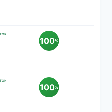
ток
100
%
ток
100
%