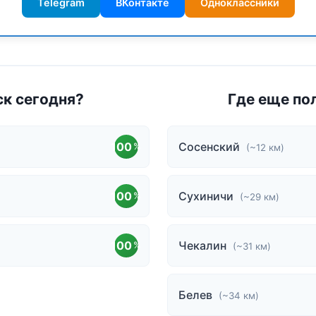
Telegram
ВКонтакте
Одноклассники
ск сегодня?
Где еще по
100
Сосенский
%
(~12 км)
100
Сухиничи
%
(~29 км)
100
Чекалин
%
(~31 км)
Белев
(~34 км)