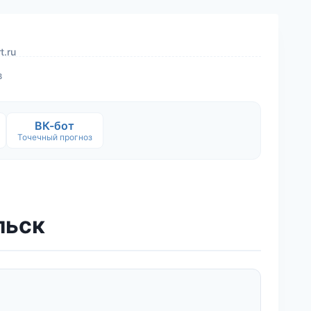
t.ru
в
ВК-бот
Точечный прогноз
льск