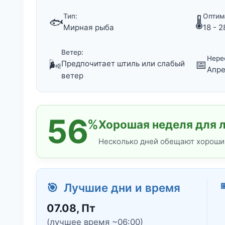
Тип:
Оптим
🐟
🌡️
Мирная рыба
18 - 2
Ветер:
Нере
🌬️
📅
Предпочитает штиль или слабый
Апре
ветер
56
%
Хорошая неделя для л
Несколько дней обещают хороший

🎯 Лучшие дни и время
07.08, Пт
(лучшее время ~06:00)