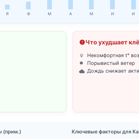
Я
Ф
М
А
М
И
И
Что ухудшает кл
Некомфортная t° во
Порывистый ветер
Дождь снижает акт
ы (прим.)
Ключевые факторы для Ка