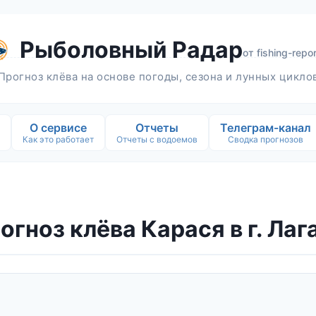
Рыболовный Радар
от
fishing-repor
Прогноз клёва на основе погоды, сезона и лунных цикло
О сервисе
Отчеты
Телеграм-канал
Как это работает
Отчеты с водоемов
Сводка прогнозов
огноз клёва Карася в г. Лаг