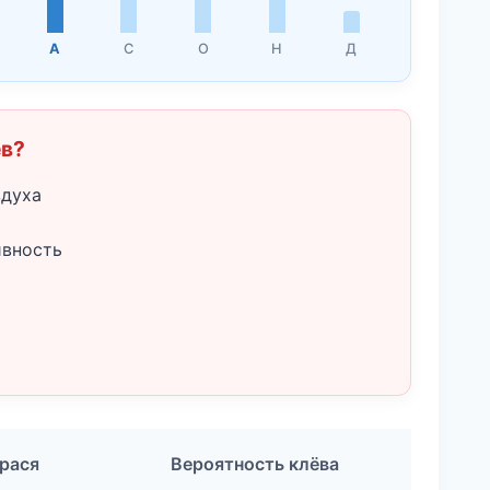
А
С
О
Н
Д
ёв?
здуха
ивность
рася
Вероятность клёва