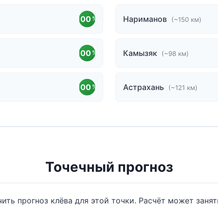
100
Нариманов
%
(~150 км)
100
Камызяк
%
(~98 км)
100
Астрахань
%
(~121 км)
Точечный прогноз
ить прогноз клёва для этой точки. Расчёт может занят