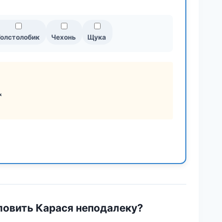
олстолобик
Чехонь
Щука

ловить Карася неподалеку?