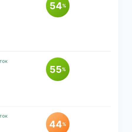
54
%
ток
55
%
ток
44
%