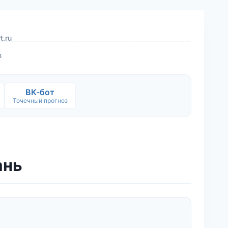
t.ru
в
ВК-бот
Точечный прогноз
ань