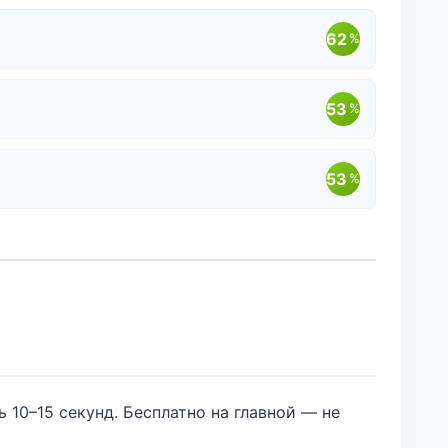
62
%
53
%
53
%
ь 10–15 секунд. Бесплатно на главной — не