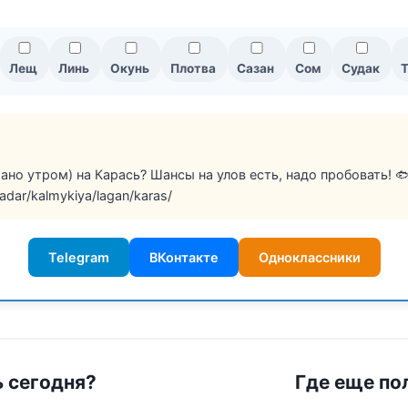
Лещ
Линь
Окунь
Плотва
Сазан
Сом
Судак
Т
рано утром) на Карась? Шансы на улов есть, надо пробовать! 
radar/kalmykiya/lagan/karas/
Telegram
ВКонтакте
Одноклассники
ь сегодня?
Где еще по