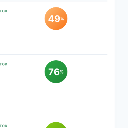
ток
49
%
ток
76
%
ток