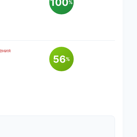
100
%
ения
56
%