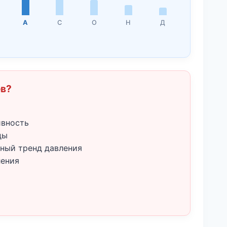
А
С
О
Н
Д
ёв?
ивность
ды
ный тренд давления
ления