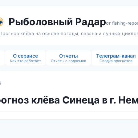
Рыболовный Радар
от
fishing-repor
Прогноз клёва на основе погоды, сезона и лунных цикло
О сервисе
Отчеты
Телеграм-канал
Как это работает
Отчеты с водоемов
Сводка прогнозов
ц
огноз клёва Синеца в г. Не