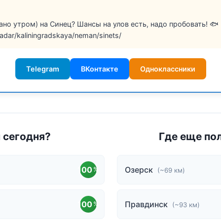
ано утром) на Синец? Шансы на улов есть, надо пробовать! 🐟
radar/kaliningradskaya/neman/sinets/
Telegram
ВКонтакте
Одноклассники
н сегодня?
Где еще по
100
Озерск
%
(~69 км)
100
Правдинск
%
(~93 км)