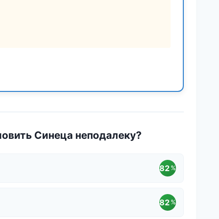
ловить Синеца неподалеку?
82
%
82
%