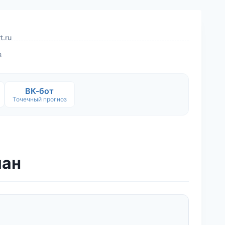
t.ru
в
ВК-бот
Точечный прогноз
ман