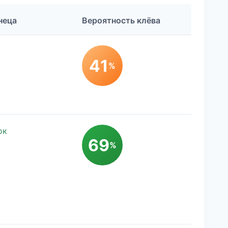
неца
Вероятность клёва
41
%
ок
69
%