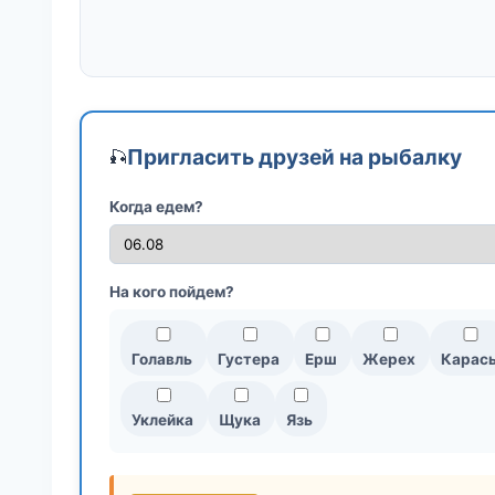
Пригласить друзей на рыбалку
🎣
Когда едем?
На кого пойдем?
Голавль
Густера
Ерш
Жерех
Карас
Уклейка
Щука
Язь