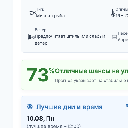
Тип:
Оптим
🐟
🌡️
Мирная рыба
16 - 2
Ветер:
Нере
🌬️
📅
Предпочитает штиль или слабый
Апре
ветер
73
%
Отличные шансы на ул
Прогноз указывает на стабильно

🎯 Лучшие дни и время
10.08, Пн
(лучшее время ~12:00)