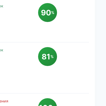
ок
90
%
ок
81
%
ения