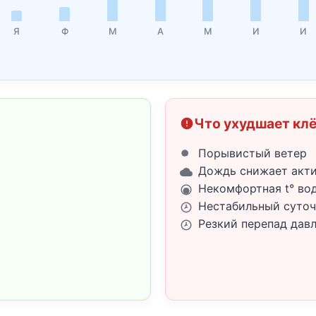
Я
Ф
М
А
М
И
И
Что ухудшает кл
Порывистый ветер
Дождь снижает акт
Некомфортная t° во
Нестабильный суточ
Резкий перепад дав