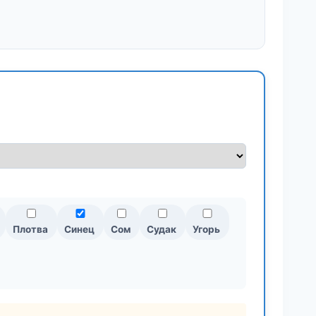
Плотва
Синец
Сом
Судак
Угорь