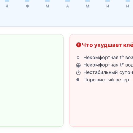
Я
Ф
М
А
М
И
И
Что ухудшает кл
Некомфортная t° во
Некомфортная t° во
Нестабильный суточ
Порывистый ветер