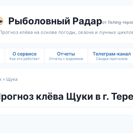
Рыболовный Радар
от
fishing-repor
Прогноз клёва на основе погоды, сезона и лунных цикло
О сервисе
Отчеты
Телеграм-канал
Как это работает
Отчеты с водоемов
Сводка прогнозов
к
» Щука
рогноз клёва Щуки в г. Тер