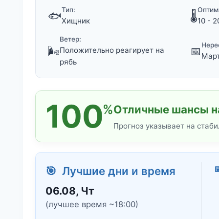
Тип:
Оптим
🐟
🌡️
Хищник
10 - 2
Ветер:
Нере
🌬️
📅
Положительно реагирует на
Март
рябь
100
%
Отличные шансы н
Прогноз указывает на стаби
🎯 Лучшие дни и время
06.08, Чт
(лучшее время ~18:00)