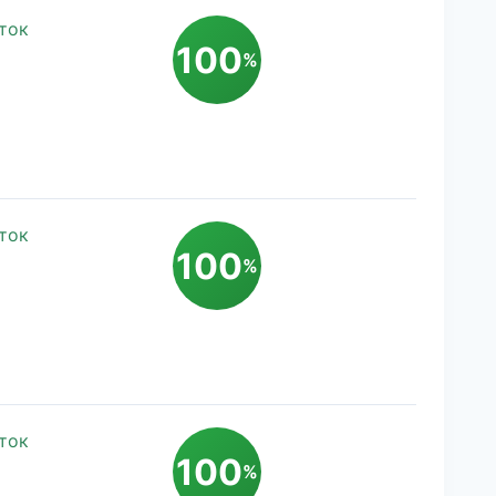
ток
100
%
ток
100
%
ток
100
%