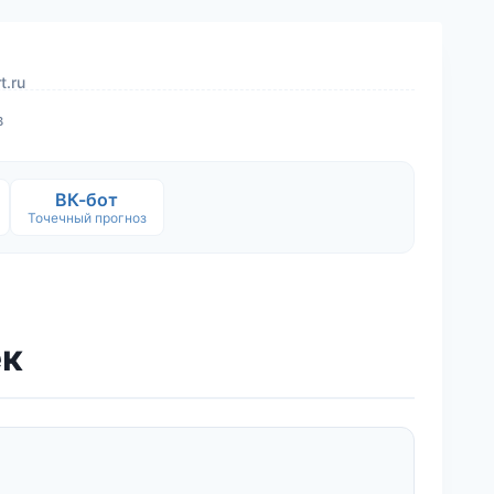
t.ru
в
ВК-бот
Точечный прогноз
ек