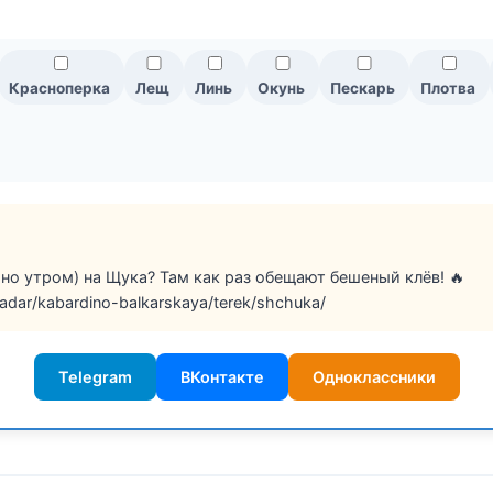
Красноперка
Лещ
Линь
Окунь
Пескарь
Плотва
ано утром) на Щука? Там как раз обещают бешеный клёв! 🔥
/radar/kabardino-balkarskaya/terek/shchuka/
Telegram
ВКонтакте
Одноклассники