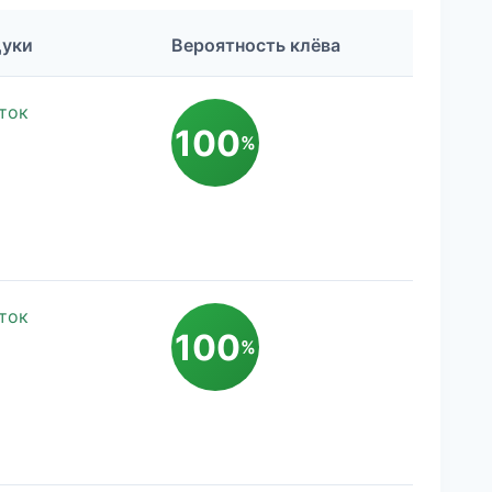
Щуки
Вероятность клёва
ток
100
%
ток
100
%