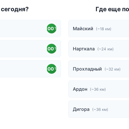
к сегодня?
Где еще п
100
Майский
%
(~18 км)
100
Нарткала
%
(~24 км)
100
Прохладный
%
(~32 км)
Ардон
(~36 км)
Дигора
(~36 км)