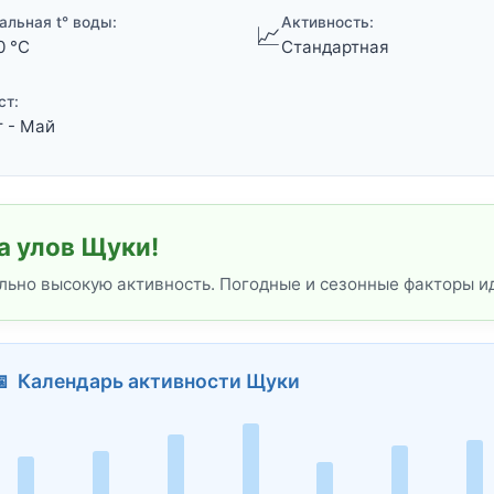
альная t° воды:
Активность:
📈
0 °C
Стандартная
ст:
 - Май
а улов Щуки!
льно высокую активность. Погодные и сезонные факторы и
📅 Календарь активности Щуки