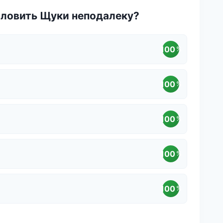
оловить Щуки неподалеку?
100
%
100
%
100
%
100
%
100
%