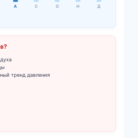
А
С
О
Н
Д
ёв?
здуха
ды
ный тренд давления