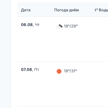
Дата
Погода днём
t° Вод
06.08
, Чт
19°/29°
07.08
, Пт
19°/31°