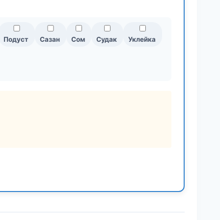
Подуст
Сазан
Сом
Судак
Уклейка