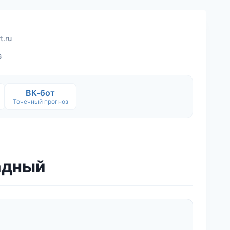
t.ru
в
ВК-бот
Точечный прогноз
ладный