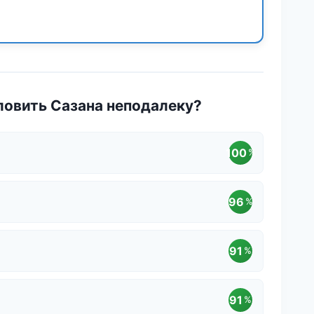
ловить Сазана неподалеку?
100
%
96
%
91
%
91
%