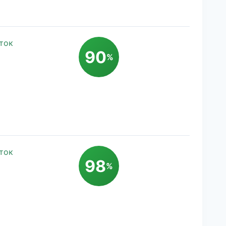
ток
90
%
ток
98
%