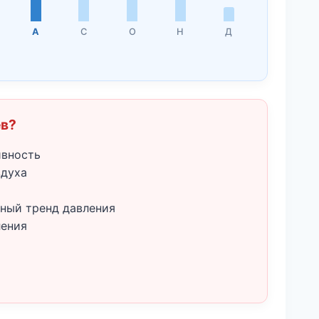
А
С
О
Н
Д
ёв?
ивность
здуха
ный тренд давления
ления