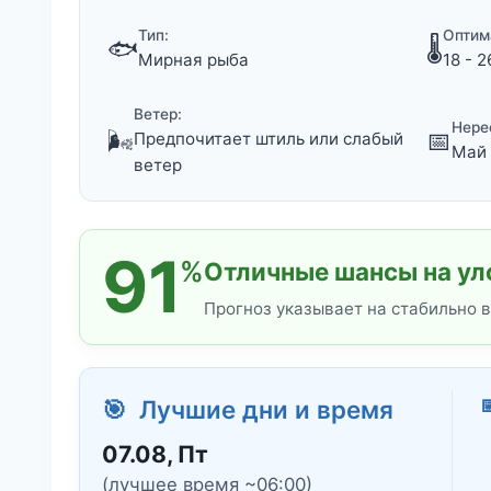
Тип:
Оптим
🐟
🌡️
Мирная рыба
18 - 2
Ветер:
Нере
🌬️
📅
Предпочитает штиль или слабый
Май 
ветер
91
%
Отличные шансы на ул
Прогноз указывает на стабильно 

🎯 Лучшие дни и время
07.08, Пт
(лучшее время ~06:00)