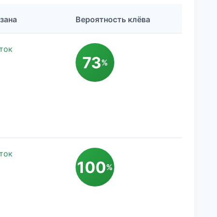
зана
Вероятность клёва
ток
73
%
ток
100
%