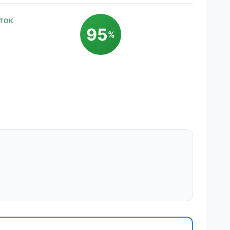
ток
95
%