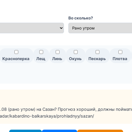
Во сколько?
Красноперка
Лещ
Линь
Окунь
Пескарь
Плотва
.08 (рано утром) на Сазан? Прогноз хороший, должны поймать
/radar/kabardino-balkarskaya/prohladnyy/sazan/