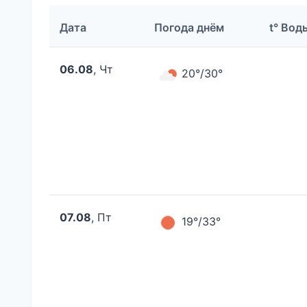
Дата
Погода днём
t° Вод
06.08
, Чт
20°/30°
07.08
, Пт
19°/33°