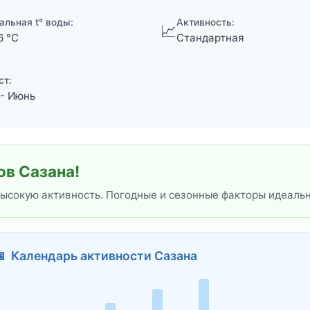
альная t° воды:
Активность:
📈
6 °C
Стандартная
ст:
- Июнь
ов Сазана!
высокую активность. Погодные и сезонные факторы идеаль
 Календарь активности Сазана