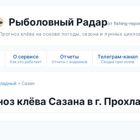
Рыболовный Радар
от
fishing-repor
Прогноз клёва на основе погоды, сезона и лунных цикло
О сервисе
Отчеты
Телеграм-канал
Как это работает
Отчеты с водоемов
Сводка прогнозов
ладный
» Сазан
оз клёва Сазана в г. Прох