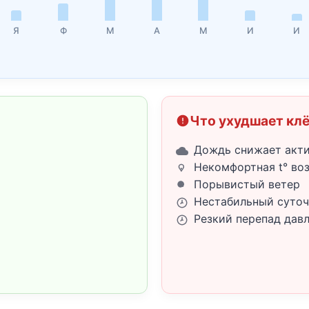
Я
Ф
М
А
М
И
И
Что ухудшает кл
Дождь снижает акт
Некомфортная t° во
Порывистый ветер
Нестабильный суточ
Резкий перепад дав