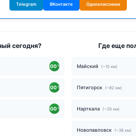
Telegram
ВКонтакте
Одноклассники
ный сегодня?
Где еще по
100
Майский
%
(~15 км)
100
Пятигорск
%
(~82 км)
100
Нарткала
%
(~26 км)
Новопавловск
(~38 км)