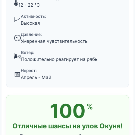
🌡️
12 - 22 °C
Активность:
📈
Высокая
Давление:
⏲️
Умеренная чувствительность
Ветер:
🌬️
Положительно реагирует на рябь
Нерест:
📅
Апрель - Май
100
%
Отличные шансы на улов Окуня!