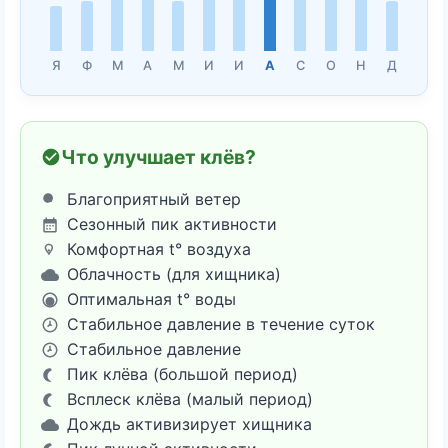
Я
Ф
М
А
М
И
И
А
С
О
Н
Д
Что улучшает клёв?
Благоприятный ветер
Сезонный пик активности
Комфортная t° воздуха
Облачность (для хищника)
Оптимальная t° воды
Стабильное давление в течение суток
Стабильное давление
Пик клёва (большой период)
Всплеск клёва (малый период)
Дождь активизирует хищника