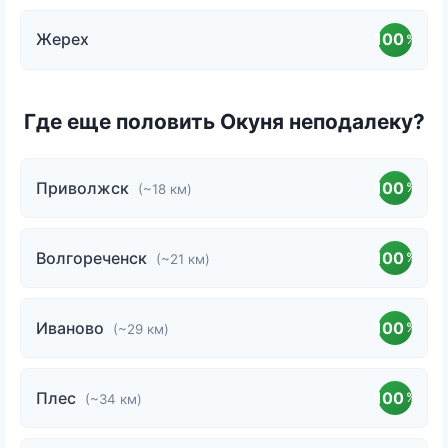
Жерех
100
%
Где еще половить Окуня неподалеку?
Приволжск
100
%
(~18 км)
Волгореченск
100
%
(~21 км)
Иваново
100
%
(~29 км)
Плес
100
%
(~34 км)