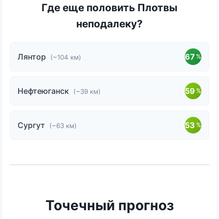
Где еще половить Плотвы
неподалеку?
Лянтор
67
%
(~104 км)
Нефтеюганск
59
%
(~39 км)
Сургут
53
%
(~63 км)
Точечный прогноз