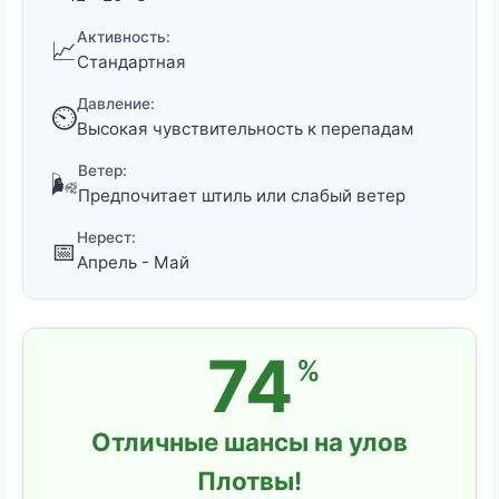
Активность:
📈
Стандартная
Давление:
⏲️
Высокая чувствительность к перепадам
Ветер:
🌬️
Предпочитает штиль или слабый ветер
Нерест:
📅
Апрель - Май
74
%
Отличные шансы на улов
Плотвы!