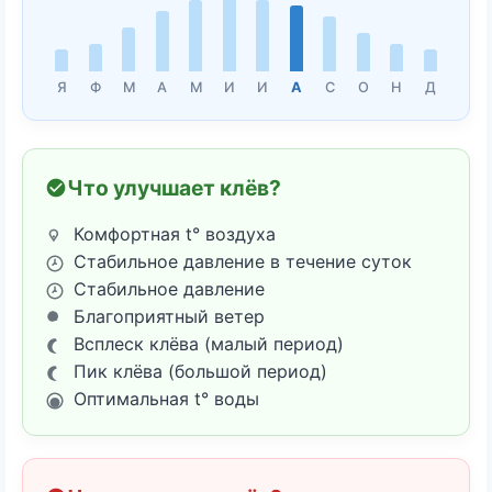
Я
Ф
М
А
М
И
И
А
С
О
Н
Д
Что улучшает клёв?
Комфортная t° воздуха
Стабильное давление в течение суток
Стабильное давление
Благоприятный ветер
Всплеск клёва (малый период)
Пик клёва (большой период)
Оптимальная t° воды