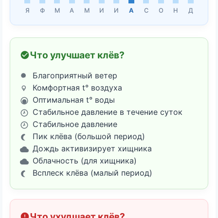
Я
Ф
М
А
М
И
И
А
С
О
Н
Д
Что улучшает клёв?
Благоприятный ветер
Комфортная t° воздуха
Оптимальная t° воды
Стабильное давление в течение суток
Стабильное давление
Пик клёва (большой период)
Дождь активизирует хищника
Облачность (для хищника)
Всплеск клёва (малый период)
Что ухудшает клёв?