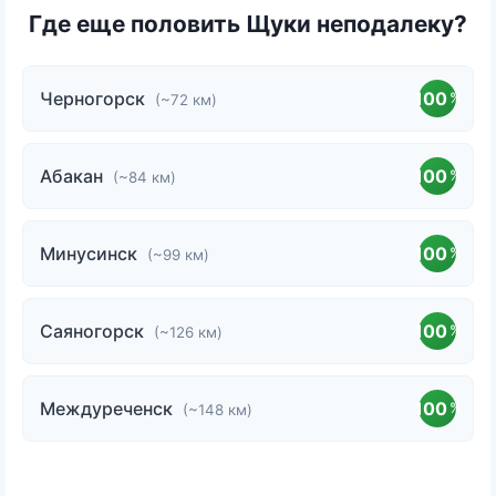
Где еще половить Щуки неподалеку?
Черногорск
100
%
(~72 км)
Абакан
100
%
(~84 км)
Минусинск
100
%
(~99 км)
Саяногорск
100
%
(~126 км)
Междуреченск
100
%
(~148 км)