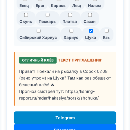
Елец
Ерш
Карась
Лещ
Налим
Окунь
Пескарь
Плотва
Сазан
Сибирский Хариус
Хариус
Щука
Язь
ОТЛИЧНЫЙ КЛЁВ
ТЕКСТ ПРИГЛАШЕНИЯ:
Привет! Поехали на рыбалку в Сорск 07.08
(рано утром) на Щука? Там как раз обещают
бешеный клёв! 🔥
Прогноз смотрел тут: https://fishing-
report.ru/radar/hakasiya/sorsk/shchuka/
Telegram