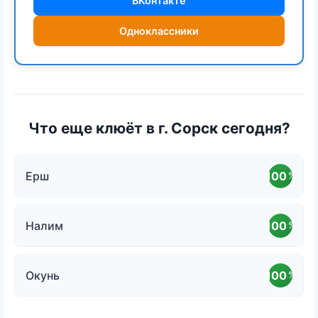
ВКонтакте
Одноклассники
Что еще клюёт в г. Сорск сегодня?
Ерш
100
%
Налим
100
%
Окунь
100
%