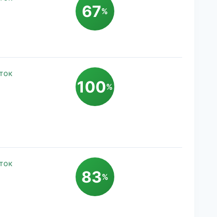
67
%
ток
100
%
ток
83
%