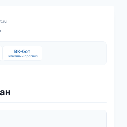
t.ru
в
ВК-бот
Точечный прогноз
кан