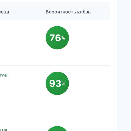
леца
Вероятность клёва
76
%
ток
93
%
ток