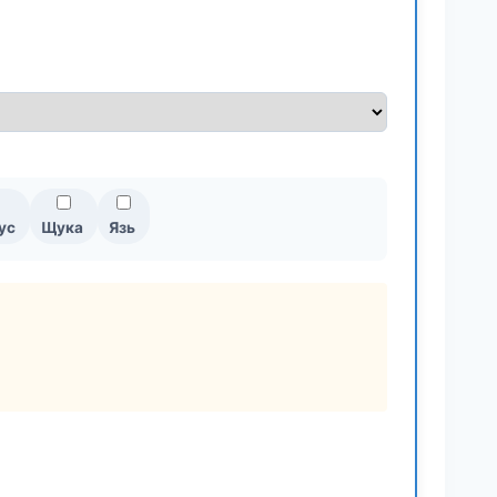
ус
Щука
Язь