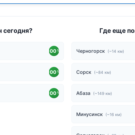
н сегодня?
Где еще по
100
Черногорск
%
(~14 км)
100
Сорск
%
(~84 км)
100
Абаза
%
(~149 км)
Минусинск
(~16 км)