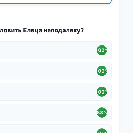
ловить Елеца неподалеку?
100
%
100
%
100
%
83
%