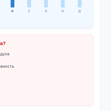
А
С
О
Н
Д
ёв?
здуха
ивность