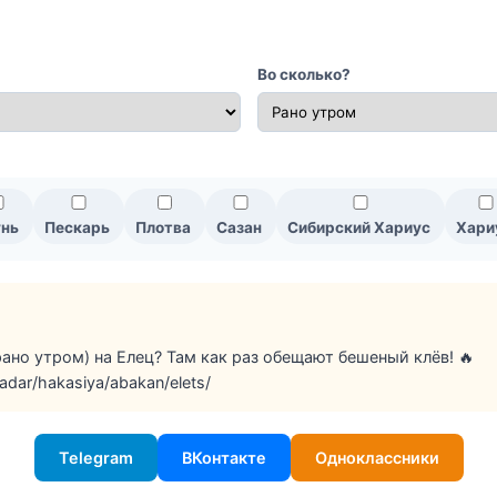
Во сколько?
нь
Пескарь
Плотва
Сазан
Сибирский Хариус
Хари
рано утром) на Елец? Там как раз обещают бешеный клёв! 🔥
radar/hakasiya/abakan/elets/
Telegram
ВКонтакте
Одноклассники