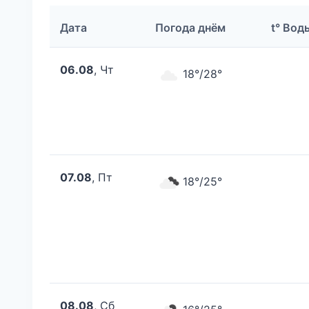
Дата
Погода днём
t° Вод
06.08
, Чт
18°/28°
07.08
, Пт
18°/25°
08.08
, Сб