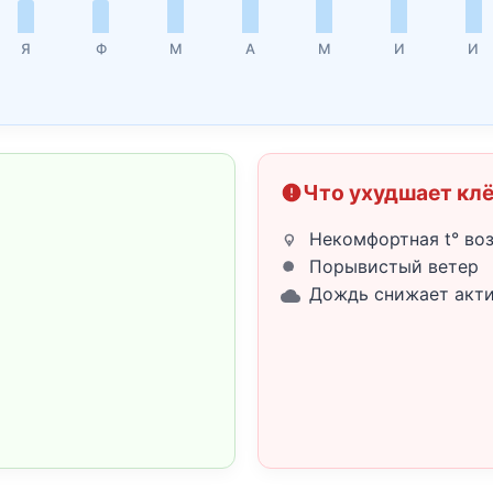
Я
Ф
М
А
М
И
И
Что ухудшает кл
Некомфортная t° во
Порывистый ветер
Дождь снижает акт