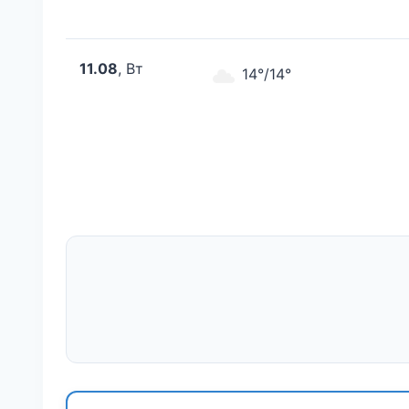
11.08
, Вт
14°/14°