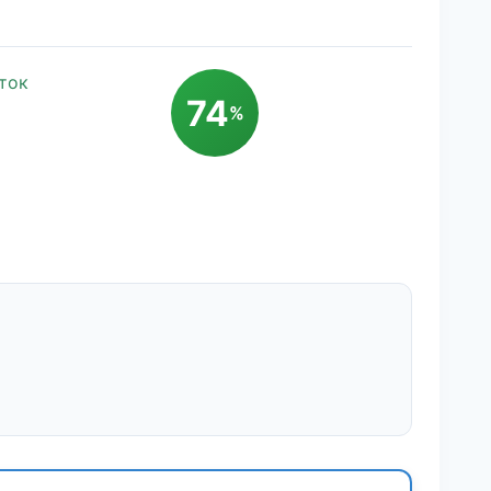
ток
74
%