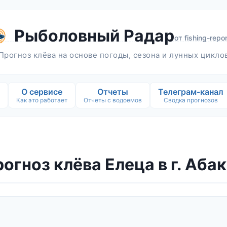
Рыболовный Радар
от
fishing-repor
Прогноз клёва на основе погоды, сезона и лунных цикло
О сервисе
Отчеты
Телеграм-канал
Как это работает
Отчеты с водоемов
Сводка прогнозов
огноз клёва Елеца в г. Аба