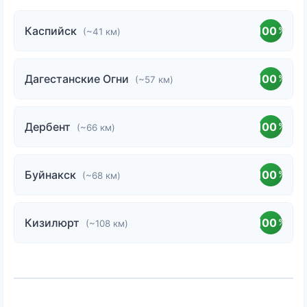
Каспийск
100
%
(~41 км)
Дагестанские Огни
100
%
(~57 км)
Дербент
100
%
(~66 км)
Буйнакск
100
%
(~68 км)
Кизилюрт
100
%
(~108 км)