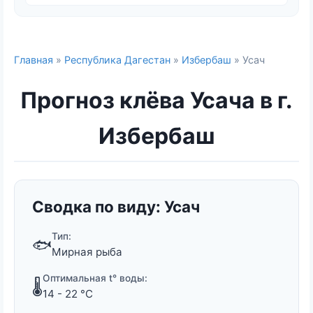
Главная
»
Республика Дагестан
»
Избербаш
» Усач
Прогноз клёва Усача в г.
Избербаш
Сводка по виду: Усач
Тип:
🐟
Мирная рыба
Оптимальная t° воды:
🌡️
14 - 22 °C