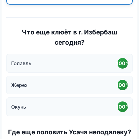
Что еще клюёт в г. Избербаш
сегодня?
Голавль
100
%
Жерех
100
%
Окунь
100
%
Где еще половить Усача неподалеку?