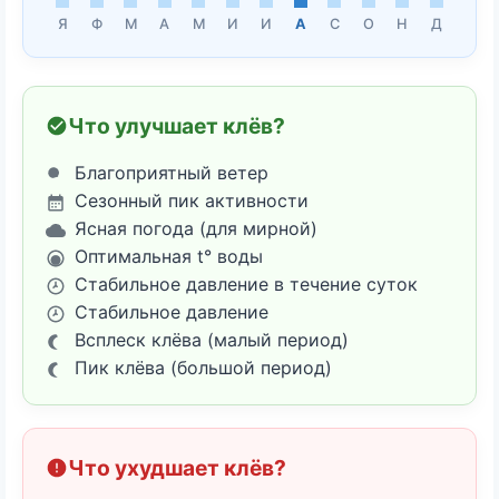
Я
Ф
М
А
М
И
И
А
С
О
Н
Д
Что улучшает клёв?
Благоприятный ветер
Сезонный пик активности
Ясная погода (для мирной)
Оптимальная t° воды
Стабильное давление в течение суток
Стабильное давление
Всплеск клёва (малый период)
Пик клёва (большой период)
Что ухудшает клёв?