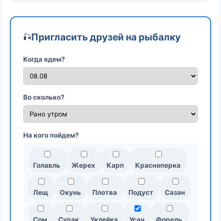
Пригласить друзей на рыбалку
🎣
Когда едем?
Во сколько?
На кого пойдем?
Голавль
Жерех
Карп
Красноперка
Лещ
Окунь
Плотва
Подуст
Сазан
Сом
Судак
Уклейка
Усач
Форель