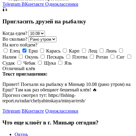
Telegram
ВКонтакте
Одноклассники
🎣
Пригласить друзей на рыбалку
Когда едем?
Во сколько?
На кого пойдем?
Елец
Ерш
Карась
Карп
Лещ
Линь
Налим
Окунь
Пескарь
Плотва
Ротан
Сиг
Судак
Чебак
Щука
Язь
Отличный клёв
Текст приглашения:
Привет! Поехали на рыбалку в Миньяр 10.08 (рано утром) на
Ерш? Там как раз обещают бешеный клёв! 🔥
Прогноз смотрел тут: https://fishing-
report.ru/radar/chelyabinskaya/minyar/ersh/
Telegram
ВКонтакте
Одноклассники
Что еще клюёт в г. Миньяр сегодня?
Окунь