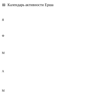
📅 Календарь активности Ерша
Я
Ф
М
А
М