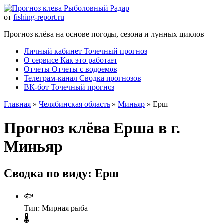
Рыболовный Радар
от
fishing-report.ru
Прогноз клёва на основе погоды, сезона и лунных циклов
Личный кабинет
Точечный прогноз
О сервисе
Как это работает
Отчеты
Отчеты с водоемов
Телеграм-канал
Сводка прогнозов
ВК-бот
Точечный прогноз
Главная
»
Челябинская область
»
Миньяр
» Ерш
Прогноз клёва Ерша в г.
Миньяр
Сводка по виду: Ерш
🐟
Тип:
Мирная рыба
🌡️