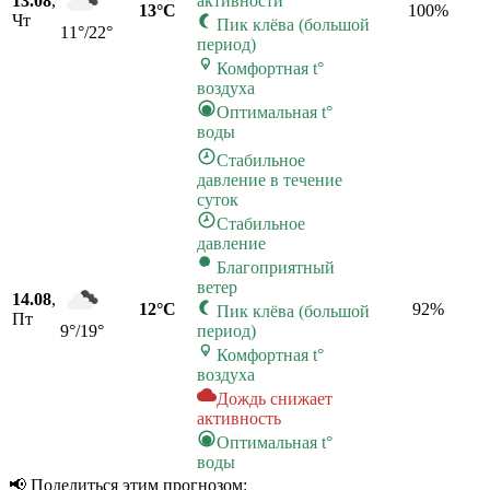
13.08
,
активности
13°C
100
%
Чт
Пик клёва (большой
11°/22°
период)
Комфортная t°
воздуха
Оптимальная t°
воды
Стабильное
давление в течение
суток
Стабильное
давление
Благоприятный
ветер
14.08
,
12°C
92
%
Пик клёва (большой
Пт
9°/19°
период)
Комфортная t°
воздуха
Дождь снижает
активность
Оптимальная t°
воды
📢 Поделиться этим прогнозом: