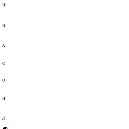
И
И
А
С
О
Н
Д