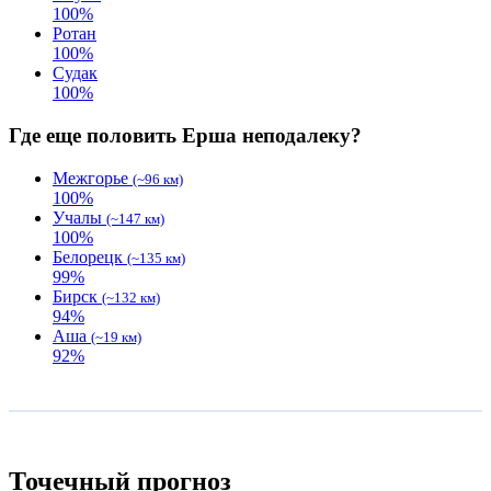
100
%
Ротан
100
%
Судак
100
%
Где еще половить Ерша неподалеку?
Межгорье
(~96 км)
100
%
Учалы
(~147 км)
100
%
Белорецк
(~135 км)
99
%
Бирск
(~132 км)
94
%
Аша
(~19 км)
92
%
Точечный прогноз