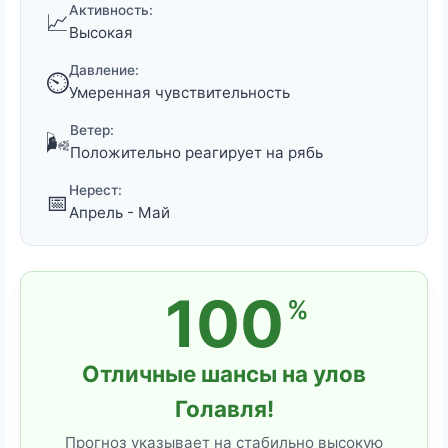
Активность:
📈
Высокая
Давление:
⏲️
Умеренная чувствительность
Ветер:
🌬️
Положительно реагирует на рябь
Нерест:
📅
Апрель - Май
100
%
Отличные шансы на улов
Голавля!
Прогноз указывает на стабильно высокую