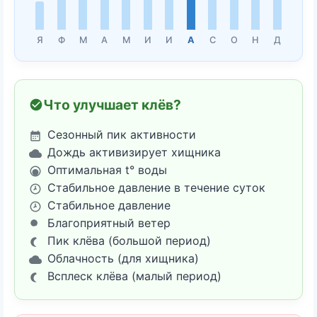
Я
Ф
М
А
М
И
И
А
С
О
Н
Д
Что улучшает клёв?
Сезонный пик активности
Дождь активизирует хищника
Оптимальная t° воды
Стабильное давление в течение суток
Стабильное давление
Благоприятный ветер
Пик клёва (большой период)
Облачность (для хищника)
Всплеск клёва (малый период)