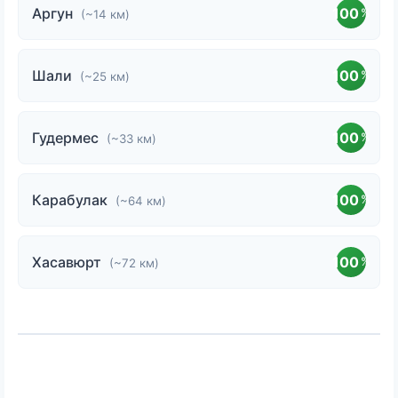
Аргун
100
%
(~14 км)
Шали
100
%
(~25 км)
Гудермес
100
%
(~33 км)
Карабулак
100
%
(~64 км)
Хасавюрт
100
%
(~72 км)