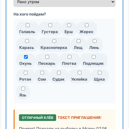
На кого пойдем?
Голавль
Густера
Ерш
Жерех
Карась
Красноперка
Лещ
Линь
Окунь
Пескарь
Плотва
Подлещик
Ротан
Сом
Судак
Уклейка
Щука
Язь
ОТЛИЧНЫЙ КЛЁВ
ТЕКСТ ПРИГЛАШЕНИЯ:
Привет! Поехали на рыбалку в Мглин 07.08