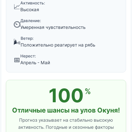
Активность:
📈
Высокая
Давление:
⏲️
Умеренная чувствительность
Ветер:
🌬️
Положительно реагирует на рябь
Нерест:
📅
Апрель - Май
100
%
Отличные шансы на улов Окуня!
Прогноз указывает на стабильно высокую
активность. Погодные и сезонные факторы