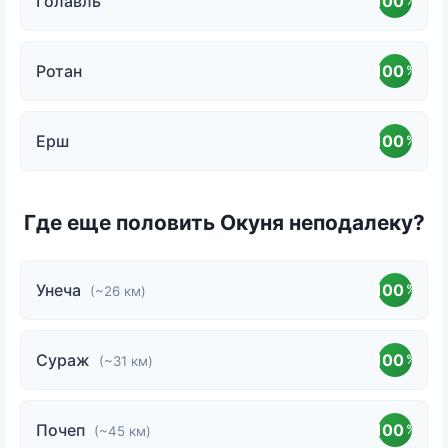
Голавль
100
%
Ротан
100
%
Ерш
100
%
Где еще половить Окуня неподалеку?
Унеча
100
%
(~26 км)
Сураж
100
%
(~31 км)
Почеп
100
%
(~45 км)