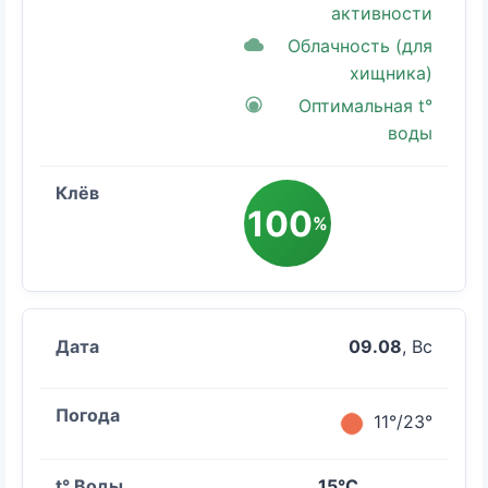
активности
Облачность (для
хищника)
Оптимальная t°
воды
100
%
09.08
, Вс
11°/23°
15°C