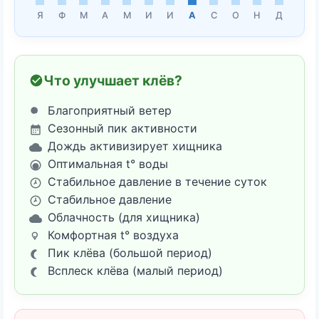
Я
Ф
М
А
М
И
И
А
С
О
Н
Д
Что улучшает клёв?
Благоприятный ветер
Сезонный пик активности
Дождь активизирует хищника
Оптимальная t° воды
Стабильное давление в течение суток
Стабильное давление
Облачность (для хищника)
Комфортная t° воздуха
Пик клёва (большой период)
Всплеск клёва (малый период)