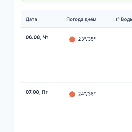
Дата
Погода днём
t° Вод
06.08
, Чт
23°/35°
07.08
, Пт
24°/36°