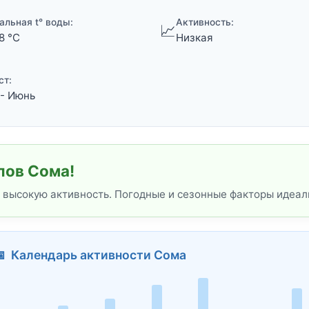
альная t° воды:
Активность:
📈
8 °C
Низкая
ст:
- Июнь
лов Сома!
 высокую активность. Погодные и сезонные факторы идеал
 Календарь активности Сома