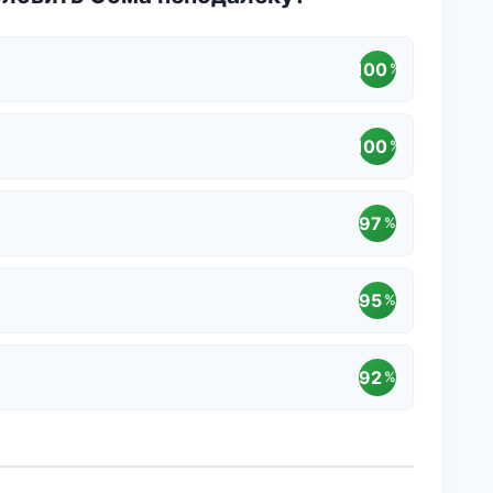
100
%
100
%
97
%
95
%
92
%