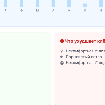
Я
Ф
М
А
М
И
И
Что ухудшает кл
Некомфортная t° во
Порывистый ветер
Некомфортная t° во