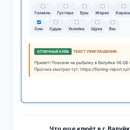
Голавль
Густера
Ерш
Жерех
Карас
Сом
Судак
Уклейка
Щука
Язь
ОТЛИЧНЫЙ КЛЁВ
ТЕКСТ ПРИГЛАШЕНИЯ:
Привет! Поехали на рыбалку в Валуйки 06.08 
Прогноз смотрел тут: https://fishing-report.ru
Что еще клюёт в г. Валуй