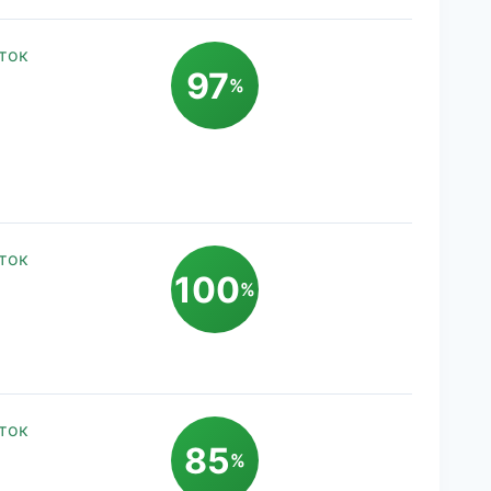
ток
97
%
ток
100
%
ток
85
%