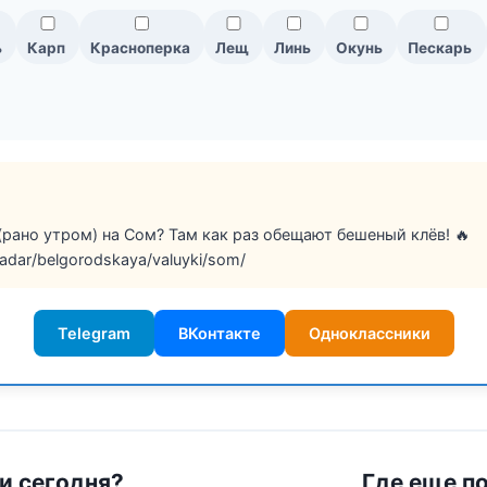
ь
Карп
Красноперка
Лещ
Линь
Окунь
Пескарь
(рано утром) на Сом? Там как раз обещают бешеный клёв! 🔥
/radar/belgorodskaya/valuyki/som/
Telegram
ВКонтакте
Одноклассники
ки сегодня?
Где еще п