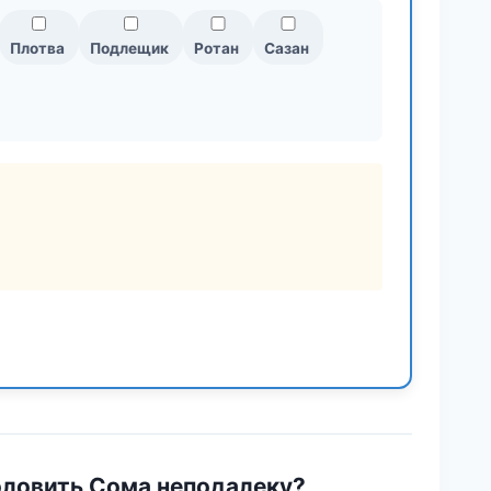
Плотва
Подлещик
Ротан
Сазан
оловить Сома неподалеку?