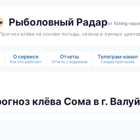
Рыболовный Радар
от
fishing-repor
Прогноз клёва на основе погоды, сезона и лунных цикло
О сервисе
Отчеты
Телеграм-канал
Как это работает
Отчеты с водоемов
Сводка прогнозов
огноз клёва Сома в г. Валу