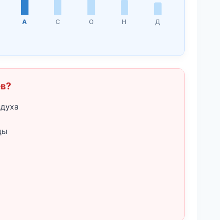
А
С
О
Н
Д
ёв?
здуха
ды