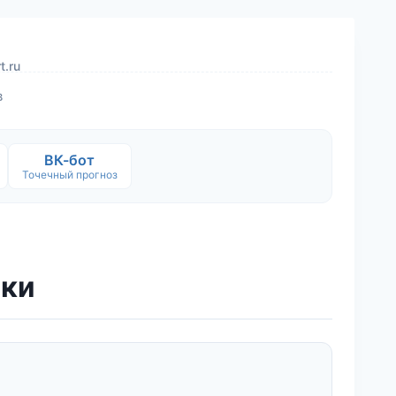
t.ru
в
ВК-бот
Точечный прогноз
йки