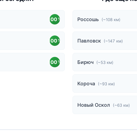
100
Россошь
%
(~108 км)
100
Павловск
%
(~147 км)
100
Бирюч
%
(~53 км)
Короча
(~93 км)
Новый Оскол
(~63 км)