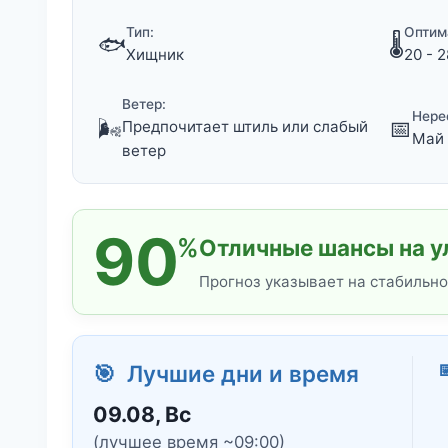
Тип:
Оптим
🐟
🌡️
Хищник
20 - 2
Ветер:
Нере
🌬️
📅
Предпочитает штиль или слабый
Май 
ветер
90
%
Отличные шансы на у
Прогноз указывает на стабильно

🎯 Лучшие дни и время
09.08, Вс
(лучшее время ~09:00)