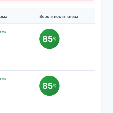
ома
Вероятность клёва
ток
85
%
ток
85
%