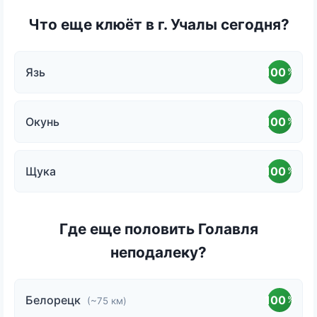
Что еще клюёт в г. Учалы сегодня?
Язь
100
%
Окунь
100
%
Щука
100
%
Где еще половить Голавля
неподалеку?
Белорецк
100
%
(~75 км)