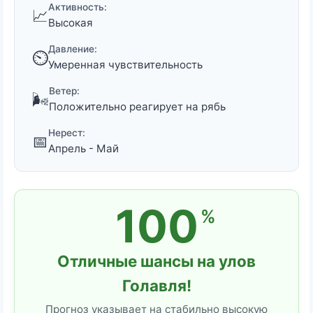
Активность:
📈
Высокая
Давление:
⏲️
Умеренная чувствительность
Ветер:
🌬️
Положительно реагирует на рябь
Нерест:
📅
Апрель - Май
100
%
Отличные шансы на улов
Голавля!
Прогноз указывает на стабильно высокую