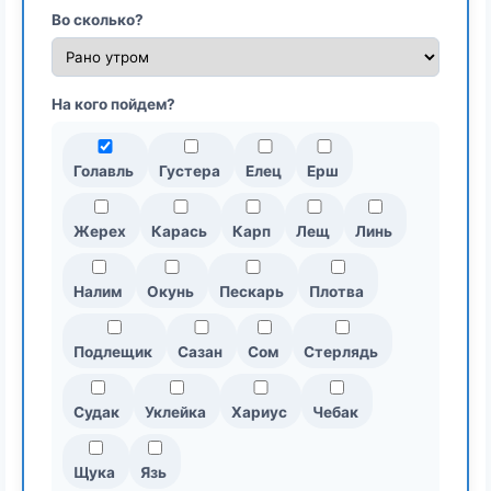
Во сколько?
На кого пойдем?
Голавль
Густера
Елец
Ерш
Жерех
Карась
Карп
Лещ
Линь
Налим
Окунь
Пескарь
Плотва
Подлещик
Сазан
Сом
Стерлядь
Судак
Уклейка
Хариус
Чебак
Щука
Язь