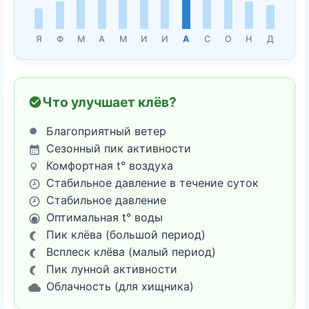
Я
Ф
М
А
М
И
И
А
С
О
Н
Д
Что улучшает клёв?
Благоприятный ветер
Сезонный пик активности
Комфортная t° воздуха
Стабильное давление в течение суток
Стабильное давление
Оптимальная t° воды
Пик клёва (большой период)
Всплеск клёва (малый период)
Пик лунной активности
Облачность (для хищника)