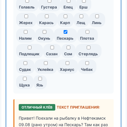
Голавль
Густера
Елец
Ерш
Жерех
Карась
Карп
Лещ
Линь
Налим
Окунь
Пескарь
Плотва
Подлещик
Сазан
Сом
Стерлядь
Судак
Уклейка
Хариус
Чебак
Щука
Язь
ОТЛИЧНЫЙ КЛЁВ
ТЕКСТ ПРИГЛАШЕНИЯ:
Привет! Поехали на рыбалку в Нефтекамск
09.08 (рано утром) на Пескарь? Там как раз