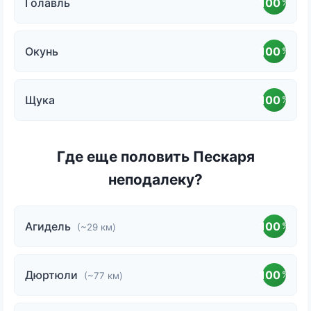
Голавль
100
%
Окунь
100
%
Щука
100
%
Где еще половить Пескаря
неподалеку?
Агидель
100
%
(~29 км)
Дюртюли
100
%
(~77 км)