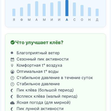
Я
Ф
М
А
М
И
И
А
С
О
Н
Д
Что улучшает клёв?
Благоприятный ветер
Сезонный пик активности
Комфортная t° воздуха
Оптимальная t° воды
Стабильное давление в течение суток
Стабильное давление
Пик клёва (большой период)
Всплеск клёва (малый период)
Ясная погода (для мирной)
Пик лунной активности