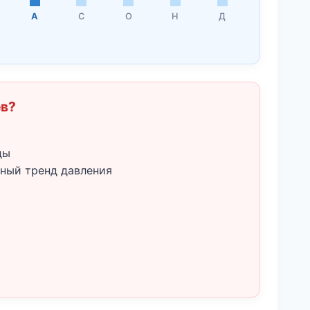
А
С
О
Н
Д
ёв?
ды
ный тренд давления