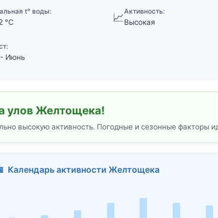
альная t° воды:
Активность:
📈
2 °C
Высокая
ст:
- Июнь
а улов Желтощека!
льно высокую активность. Погодные и сезонные факторы и
📅 Календарь активности Желтощека