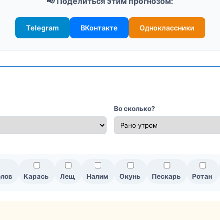
📢 Поделиться этим прогнозом:
Telegram
ВКонтакте
Одноклассники
Во сколько?
олов
Карась
Лещ
Налим
Окунь
Пескарь
Ротан