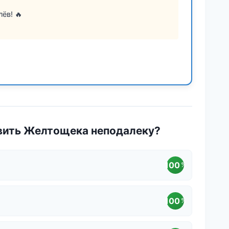
ёв! 🔥
вить Желтощека неподалеку?
100
%
100
%