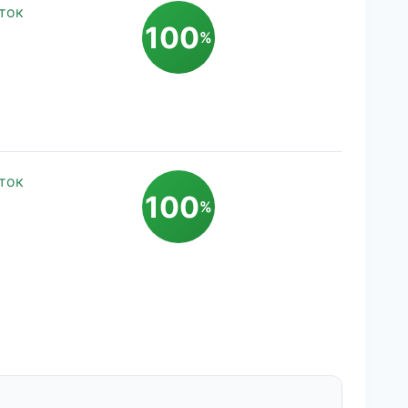
ток
100
%
ток
100
%