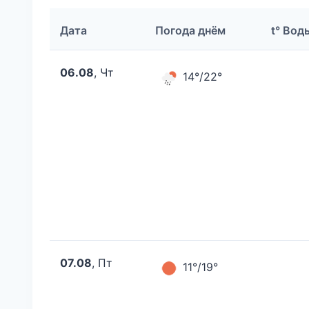
Дата
Погода днём
t° Вод
06.08
, Чт
14°/22°
07.08
, Пт
11°/19°