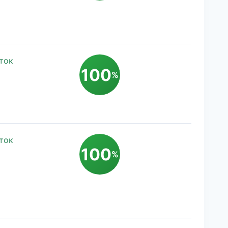
ток
100
%
ток
100
%