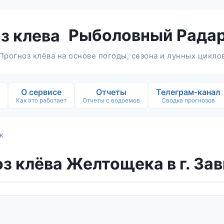
Рыболовный Рада
Прогноз клёва на основе погоды, сезона и лунных цикло
О сервисе
Отчеты
Телеграм-канал
Как это работает
Отчеты с водоемов
Сводка прогнозов
к
з клёва Желтощека в г. За