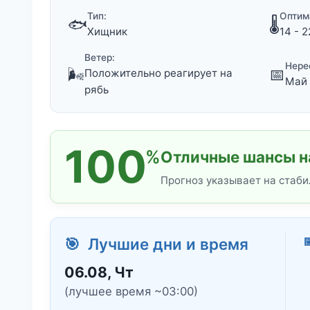
Тип:
Оптим
🐟
🌡️
Хищник
14 - 2
Ветер:
Нере
🌬️
📅
Положительно реагирует на
Май 
рябь
100
%
Отличные шансы н
Прогноз указывает на стаби
🎯 Лучшие дни и время
06.08, Чт
(лучшее время ~03:00)