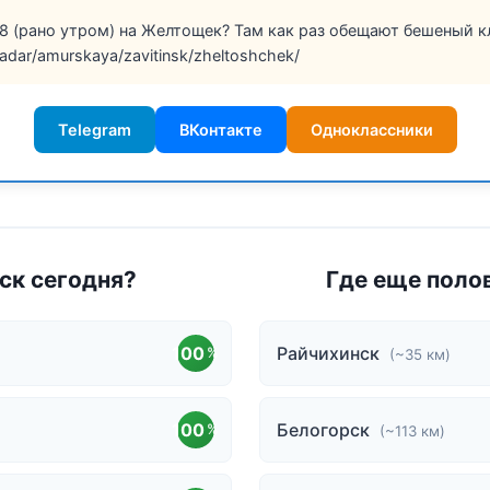
8 (рано утром) на Желтощек? Там как раз обещают бешеный кл
/radar/amurskaya/zavitinsk/zheltoshchek/
Telegram
ВКонтакте
Одноклассники
нск сегодня?
Где еще поло
100
Райчихинск
%
(~35 км)
100
Белогорск
%
(~113 км)