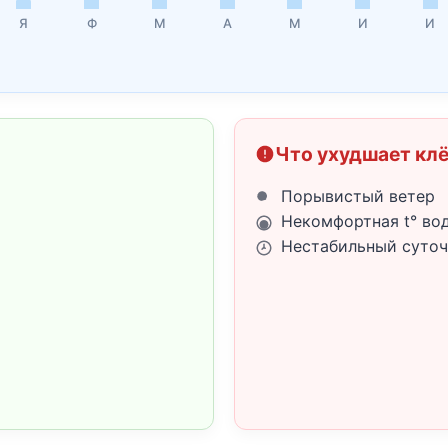
Я
Ф
М
А
М
И
И
Что ухудшает кл
Порывистый ветер
Некомфортная t° во
Нестабильный суточ