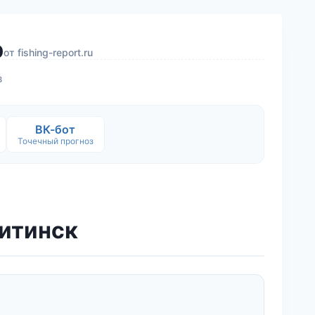
р
от
fishing-report.ru
в
ВК-бот
Точечный прогноз
витинск