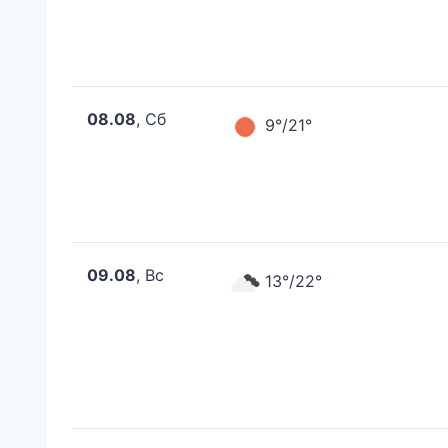
08.08
, Сб
9°/21°
09.08
, Вс
13°/22°