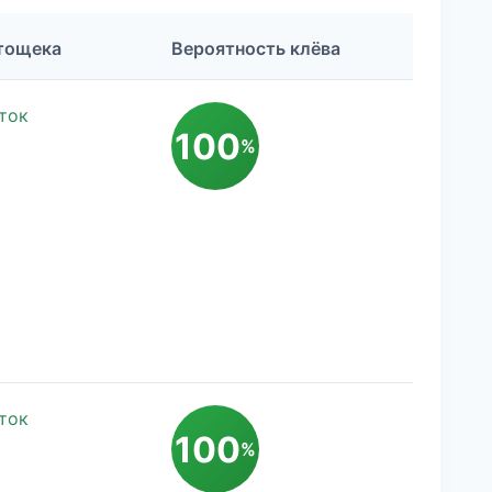
тощека
Вероятность клёва
ток
100
%
ток
100
%